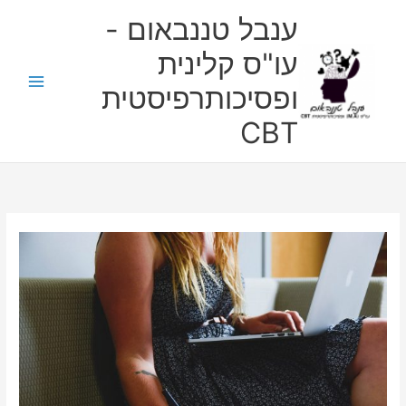
ילוג
ענבל טננבאום -
תוכן
עו"ס קלינית
ופסיכותרפיסטית
CBT