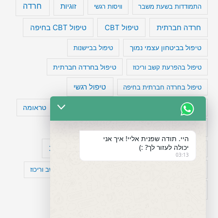
חרדה
זוגיות
התמודדות בשעת משבר
וויסות רגשי
טיפול CBT בחיפה
חרדה חברתית
טיפול CBT
טיפול בביטחון עצמי נמוך
טיפול בביישנות
טיפול בהפרעת קשב וריכוז
טיפול בחרדה חברתית
טיפול רגשי
טיפול בחרדה חברתית בחיפה
טעויות חשיבה
טיפול תרופתי להפרעת קשב
טראומה
כישלון
מיומנויות ניהוליות
מחקר
היי. תודה שפנית אליי! איך אני
יכולה לעזור לך? :)
עיצות
מפורסמים עם הפרעת קשב
סדר וארגון
03:13
פוביה
פוסט טראומה
קומורבידיות להפרעת קשב וריכוז
רגשות
תעסוקה