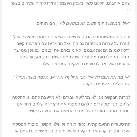
שהם אוהבים. חלקם כשלו בעסק העצמאי וחזרו להיות שכירים בצער
רב.
"אולי המקצוע הזה פשוט לא מתאים לי?"
, הם תוהים.
זו תהייה שמשותפת להרבה אנשים שנמצאים בצומת מקצועי, אבל
חוזרת על עצמה בשכיחות גבוהה אצל מבוגרים עם הפרעות קשב
וריכוז שמוצאים את עצמם "לא מוצאים את עצמם" באופן ממושך
ותדיר. ההתלבטות מתסכלת שבעתיים כשמדובר במקצוע שהם
אוהבים ואולי אפילו טובים בחלקים המרכזיים שלו.
"אז מה את אומרת? אולי אני אחליף? אולי אני אלמד משהו אחר?
",
הם תולים בי עיניים ותקווה.
למרות הבקשה אני לא מחליטה עבורם ולא מייעצת להם. זו החלטה
שלהם. אני יכולה לעזור להם למפות את הקריירה שלהם ויחד אנו
בוחנים מספר מוקדים על מנת להתאים את המענה לקושי:
ההיסטוריה התעסוקתית, נקודות החוזק שלו והקושי, סיבות הפסקת
העבודות, בדיקה האם הרקע הוא על יחסים בין אישיים, רגשיים או