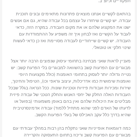
תפקודיים וכיוצ"ב.
בהתאם לקשיים אנחנו מוצאים פתרונות מתאימים ובונים תוכנית
עבודה. יש קשיים שיחזרו על עצמם בכל עבודה שהיא, גם אם אנשים
ישנו את המקצוע שלהם או את מקום העבודה. במקרה הזה, כדאי
לעבוד על הקשיים ואז לבחון איך זה משפיע על ההתמודדות עם
העבודה. יש קשיים שייחודיים לעבודה מסויימת ואז כן כדאי לעשות
שינוי חלקי או טוטאלי.
מעניין לראות שאני מבחינה בתחומי עיסוק שנפוצים הרבה יותר אצל
מבוגרים עם הפרעות קשב בהשוואה למבוגרים בלי הפרעת קשב: יש
נטייה גדולה יותר לעסוק בתחומי האומנות (כולל מקצועות היופי
ואומנות שימושית כמו אדריכלות, עיצוב גראפי וכו), הטיפול והחינוך,
שירות ומכירות ועבודות פיזיות וטכניות שונות. ככל הנראה בגלל שבכל
העבודות האלה החלק של יחסי האנוש והחלק הטכני של עבודה פיזית
מבליטים את היכולות שלהם ואין בהם באופן משמעותי (בפועל או
לדעתו של האדם לפני שהוא מתחיל ללמוד) עבודה אדמינסרטיבית
שהיא בדרך כלל עקב האכילס של בעלי הפרעות הקשב.
כמה דוגמאות אופייניות שאני נתקלת בהן רבות במהלך עבודתי עם
מבוגרים עם הפרעות קשב וריכוז בתחום התעסוקה והקריירה