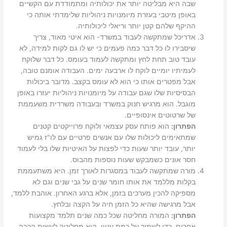
שבה היא מבליטה יותר את יכולותיה ומתמודדת עם הקשיים
באופן מיטבי בעזרת מיומנויות ניהוליות שלימדתי אותה כי
ההיקף שלהם קטן יותר וריאלי ליכולותיה.
אדריכל שמתקשה לעבוד במשרד- הוא איטי מאוד, צריך
שיסבירו לו כל דבר כמה פעמים כי יש לו גם לקות למידה, לא
עובד טוב תחת לחץ ומתקשה לעמוד בעומס. כל דבר שלוקח
לעמיתיו יומיים לוקח לו ארבעה ימים. העבודה אומנם טובה,
אבל מפטרים אותו כי הוא לא עומס בקצב. מדובר ביכולות
הבסיסיות שלו שגם עבודה על מיומנויות ניהוליות יעזרו באופן
מוגבל. הוא מרגיש חנוק במשרד ובעבודה משרדית משעממת
של שרטוטים אינסופיים.
הפתרון:
הוא פותח עסק עצמאי ולוקח פרוייקטים קטנים
שמתאימים ליכולות שלו עם אנשים פרטיים עם לו"ז גמיש
יותר, עובד יותר שעות כדי לפצות על האיטיות שלו בלי לעמוד
חסר אונים כשמבקש שעות נוספות מהבוס.
מורה שמתקשה לעבוד במסגרות לאורך זמן. היא משתעממת
בקלות מללמד את אותו חומר שנים על גבי שנים וגם לא
מספיקה להכין מערכים בזמן, אלא ברגע האחרון. אוהבת ללמד,
אבל מרגישה שהיא כל הזמן חיה על הקצה ובלחץ.
הפתרון:
המורה מחליטה שכל כמה שנים תלמד מקצועות
אחרים. כדי לשמור על רמת עניין, היא מחליטה לעשות הרבה