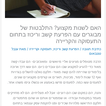
האם לשנות מקצוע? התלבטות של
מבוגרים עם הפרעת קשב וריכוז בתחום
התעסוקה והקריירה
כתיבת תגובה
/
הפרעת קשב וריכוז
,
תעסוקה וקריירה
/ מאת
ענבל
טננבאום
הרבה מטופלים מגיעים אליי מיואשים ומאוכזבים- הם עבדו קשה
מאוד כדי להגיע למקצוע שבו הם עובדים כיום. הם עשו דרך ארוכה
בלימודים שהייתה להם קשה מאוד- חלקם נאלצו להשלים בגרויות
ואף 12 שנות לימוד, מכינות, תארים או קורסים מקצועיים שונים.
לפעמים עשו כמה. לפעמים פרשו באמצע או נכשלו וניסו משהו אחר.
והנה,
הם במקום שבו הם רוצים- אבל לא מצליחים
. הם לא מחזיקים
מעמד במקומות עבודה- או שמפטרים אותם או שהם מתפטרים.
חלקם התייאשו מלהיות שכירים ופנו להקמת עסק עצמאי בתחום