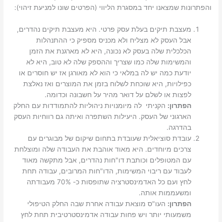
והפתרונות שמצאנו יחד במסגרת הליווי (הפרטים שונו למניעת זיהוי):
מעצבת תיקים בעלת עסק פרטי. היא מעצבת תיקים נהדרים,
אבל העסק לא מצליח ולא מכניס מספיק כי ההתנהלות
הכלכלית שלה בעסק לא נכונה, היא לא מארגנת את הזמן
והמשימות שלה כמו שצריך וההספק שלה לא טוב, היא לא
יודעת כמה יש לה במלאי כי הוא לא מאורגן אז יש חוסרים או
כפילויות, היא שוכחת לשלוח בזמן את המוצרים ואז נאלצת
לפצות או לשלם על דואר מהיר על חשבונה וכדומה.
הפתרון:
הקניתי לה מיומנויות ניהוליות להתמודדות עם החלק
הארגוני של העסק. היעילות השתפרה ואיתה גם רווחיות העסק
בהדרגה.
עובדת סוציאלית שעובדת בתחום שיקום של מבוגרים עם
צרכים מיוחדים. היא מאוד אוהבת את העבודה שלה ומוצלחת
עם המטופלים וכותבת דו"חות נהדרים, אבל מתקשה מאוד
לעבוד עם ריבוי המשימות, הדו"חות המרובים, עבודה תחת
לחץ ועם כל האדמינסטרציה שתופסות כ- 70% מעבודתה
ומשעממות אותה.
הפתרון:
העו"ס מוצאת עבודה אחרת שבה החלק הטיפולי
משמעותי יותר ויש פחות עבודה אדמינסטרטיבית תחת לחץ