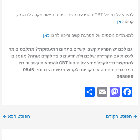
למידע על טיפול CBT בהפרעת קשב וריכוז ותיאור מקרה לדוגמה,
קראו
כאן
למאמרים נוספים על הפרעת קשב וריכוז לחצו
כאן
גם לכם יש הפרעת קשב וקשיים בתחום התעסוקתי? מתלבטים מה
לעשות עם הקריירה שלכם ולא יודעים כיצד לקדם אותה? מוזמנים
להתקשר כדי לקבל מידע על טיפול CBT להפרעות קשב וריכוז
במבוגרים בחיפה או בקריות ולקבוע פגישת היכרות: 0545-
365959
S
E
M
F
h
m
a
a
ar
ai
st
c
→
הפוסט הקודם
הפוסט הבא
←
e
l
o
e
d
b