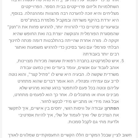
השתלמויות וליזום פרוייקטים בבית הספר. הפרוייקטים
מצליחים והיא זוכה להערכה רבה מהצוות ומההנהלה. בנוסף,
היא יורדת בהיקף משרתה ובמקביל מלמדת במתנ"סים
ובשיעורים פרטיים כדי להרוויח יותר, להרגיש פחות את ה"חנק"
שהמסגרת הפורמלית והנוקשה יוצרת בה ואת החופש שהיא
זקוקה לו. מורה אחרת שהייתה בהתלבטות דומה פנתה לחינוך
הבלתי פורמלי עם נוער בסיכון כדי להרגיש משמעות ואתגר
רבים יותר בעבודתה
איש טלמרקטינג בחברה רפואית שעושה מכירות מצויינות,
אוהב לעבוד עם אנשים, עומד ביעדים ואין כמעט עבודה
משרדית שקשה לו. הבעיה היא שיש לו "פתיל קצר", והוא נוטה
לריב עם עמיתיו ומנהליו. הוא אומר דברים שהוא מתחרט
עליהם ונוטה בכל פעם להתפטר ברגע שהוא מרגיש שלא
מבינים אותו או מתנכלים לו. אחר כך הוא לפעמים מתחרט,
אבל גאה מידי או מתבייש מידי לבקש לחזור.
הפתרון:
עבודה על וויסות רגשי, יחסים בין אישיים, איך לתקשר
את הצרכים שלי ואיך לעמוד על שלי, איך להיות אסרטיבי
ולדעת מתי גם לקבל סמכות.
חשוב לציין שבכל המקרים הללו הקשיים התעסוקתיים שמלווים לאורך