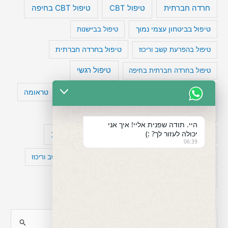
טיפול CBT בחיפה
חרדה חברתית
טיפול CBT
טיפול בביטחון עצמי נמוך
טיפול בביישנות
טיפול בהפרעת קשב וריכוז
טיפול בחרדה חברתית
טיפול רגשי
טיפול בחרדה חברתית בחיפה
טעויות חשיבה
טיפול תרופתי להפרעת קשב
טראומה
כישלון
מיומנויות ניהוליות
מחקר
היי. תודה שפנית אליי! איך אני
יכולה לעזור לך? :)
עיצות
מפורסמים עם הפרעת קשב
סדר וארגון
06:39
פוביה
פוסט טראומה
קומורבידיות להפרעת קשב וריכוז
רגשות
תעסוקה
S