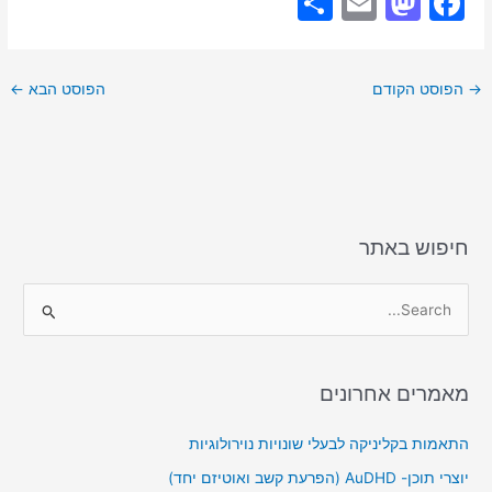
S
E
M
F
h
m
a
a
ar
ai
st
c
→
הפוסט הקודם
הפוסט הבא
←
e
l
o
e
d
b
o
o
n
o
k
חיפוש באתר
S
e
a
מאמרים אחרונים
r
c
התאמות בקליניקה לבעלי שונויות נוירולוגיות
h
יוצרי תוכן- AuDHD (הפרעת קשב ואוטיזם יחד)
f