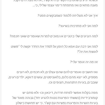
וכשלא יודעים שהסיבה לקשיים היא קש"ר, אז לא מצליחים לקבל
מענה מתאים ואז מתפתח דימוי עצמי שלילי, כי…
איך אני לא מצליחה ללמוד כשמבקשים ממני?
למה אני לא מתרכזת בשיעור?
למה הציונים שלי בינוניים או נמוכים למרות שאומרים שאני חכמה?
למה אני רבה עם אמא כל הזמן על לסדר את החדר וקשה לי "פשוט
לעשות את זה"?
אז מה זה אומר עליי?
ואז חושבים ואומרים להם שהם עצלנים, לא חכמים, לא רוצים
מספיק, לא ייצא מהם כלום, בלאגניסטים, עושים דווקא, ילדים רעים,
שובבים, בעיות התנהגות, חצופים וכו.
מפה בקלות אפשר לפתח חרדות, דיכאון וכו- ולא סתם יש
קומורבידיות (כששתי הפרעות נוטות להגיע יחד) גבוהה מאוד של
בעיות רגשיות והפרעות נפשיות עם קש"ר. כי יש תחושת כישלון