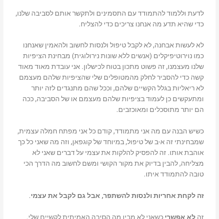
לדעת וללמוד להתמודד עם התסמינים ולתקשר אותם לסביבה שלנו,
כדי שהיא תדע מה אנחנו צריכים כדי להצליח.
לא לעשות אבחנה, לא לקבל טיפול ולנסות לחשוב ולהאמין שאנחנו
כמו נוירוטיפיקלים (אנשים ללא שונות נירולוגית) מבחינת הציפיות
שלנו מעצמנו, זה פשוט מתכון בטוח לכישלון. אני עובדת מאוד מאוד
קשה כדי להסביר לחלק מהמטופלים שלי שהציפיות שלהם מעצמם
לא ריאליות בגלל הקשיים שלהם, וככל שהם מתנגדים לזה יותר
ומתעקשים כן לעמוד בציפיות שלהם מעצמם או של הסביבה, ככה
הם יותר מתוסכלים ומאוכזבים.
כשיש הבנה עם מה אני מתמודד, קודם כל אני מפתח
חמלה עצמית,
שמבחינתי זה א-ב של טיפול, במיוחד של קוגפאן, וזה מה שאני כל כך
אוהבת אותו. זה
להפסיק להלקות את עצמי
על דברים שאני לא
מצליחה,
להבין בדיוק את מקור הקושי
ומשם לחשוב מה
הדרך הכי
טובה להתמודד איתו.
זה לקחת אחריות ולנסות להשתפר, אבל גם לקבל את עצמי
.
זה
לא אפשרי
כשאני לא מבין מה הסיבה
האמיתית
לקשיים שלי.