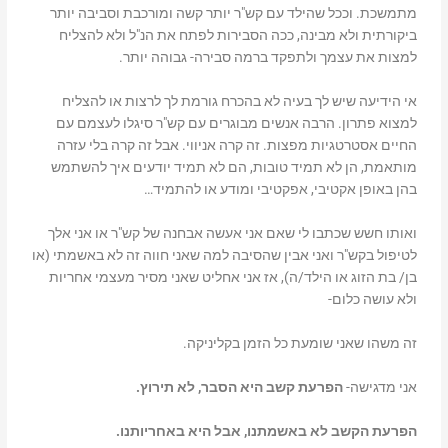
מתמשכת. וככל שהילד עם קש"ר יותר קשה ומורכבת וסביבה יותר
ביקורתית ולא מבינה, ככה הסבירות לפתח את הנ"ל ולא להצליח
למצות את עצמך ולתפקד ברמה סבירה- גבוהה יותר.
אי הידיעה שיש לך בעיה לא בהכרח גורמת לך לרצות או להצליח
למצוא פתרון. הרבה אנשים מבוגרים עם קש"ר סיגלו לעצמם עם
החיים אסטרטגיות מפצות. זה קרה אניווי. אבל זה קרה בלי עזרה
מותאמת, הן לא תמיד טובות, הם לא תמיד יודעים איך להשתמש
בהן באופן אקטיבי, אפקטיבי ומודע או להתמיד…
ואותו חשש שכתבו לי שאם אני אעשה אבחנה של קש"ר או אני אלך
לטיפול בקש"ר ואני אבין שהסיבה למה שאני חווה זה לא באשמתי (או
בן/ בת הזוג או הילד/ה), אז אני אחליט שאני מסיר מעצמי אחריות
ולא עושה כלום-
זה משהו שאני שומעת כל הזמן בקליניקה.
אני מדגישה-
הפרעת קשב היא הסבר, לא תירוץ.
הפרעת הקשב לא באשמתנו, אבל היא באחריותנו.