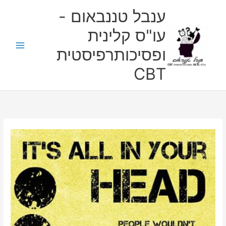
ילוג
ענבל טננבאום -
תוכן
עו"ס קלינית
ופסיכותרפיסטית
CBT