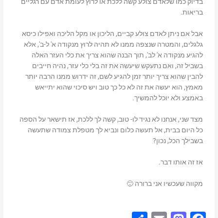
בדיוק כמו שלאדם צולע קשה ללכת או לרוץ לעומת אדם עם רגליים
בריאות.
אבל אם ניתן לאדם צולע קביים, הליכון או מקל הליכה ואפילו כיסא
גלגלים, והמטרה שנצפה ממנו לא תהיה לרוץ מנקודה א' ל-ב', אלא
להגיע מנקודה א' לב', תוך הבנה שהוא צריך את כלי העזר האלה
בשביל זה, ואם נתעקש שיעשה את זה בלי כלי עזר, נהיה חייבים
להבין שהוא צריך יותר זמן להגיע לשם, זה ידרוש ממנו הרבה יותר
מאמץ, הוא יעשה את זה לא כל כך טוב ויש סיכוי שהוא יתייאש
באמצע ולא יוכל להמשיך.
מצד שני, אנחנו לא נגיד לו- טוב, קשה לך ללכת, אז תישאר על הספה
כל היום בבית, אל תעשה כלום ונביא לך מטפלת צמודה שתעשה
בשבילך הכל, נכון?
אז זה אותו דבר.
מקווה שעכשיו אני ברורה 🙂