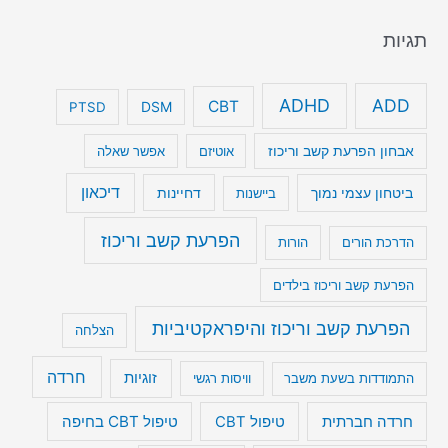
תגיות
ADHD
ADD
CBT
DSM
PTSD
אבחון הפרעת קשב וריכוז
אוטיזם
אפשר שאלה
דיכאון
ביטחון עצמי נמוך
דחיינות
ביישנות
הפרעת קשב וריכוז
הדרכת הורים
הורות
הפרעת קשב וריכוז בילדים
הפרעת קשב וריכוז והיפראקטיביות
הצלחה
חרדה
זוגיות
התמודדות בשעת משבר
וויסות רגשי
טיפול CBT בחיפה
חרדה חברתית
טיפול CBT