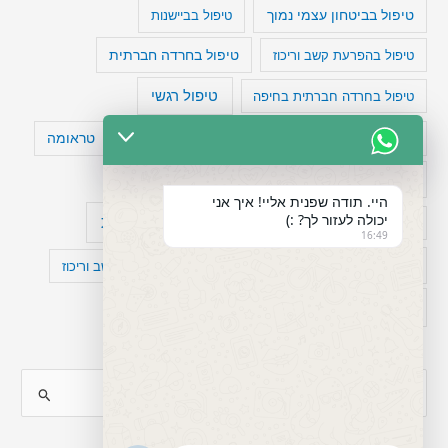
טיפול בביטחון עצמי נמוך
טיפול בביישנות
טיפול בהפרעת קשב וריכוז
טיפול בחרדה חברתית
טיפול רגשי
טיפול בחרדה חברתית בחיפה
טעויות חשיבה
טיפול תרופתי להפרעת קשב
טראומה
כישלון
מיומנויות ניהוליות
מחקר
היי. תודה שפנית אליי! איך אני
יכולה לעזור לך? :)
עיצות
מפורסמים עם הפרעת קשב
סדר וארגון
16:49
פוביה
פוסט טראומה
קומורבידיות להפרעת קשב וריכוז
רגשות
תעסוקה
S
e