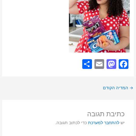
S
E
M
F
h
m
a
a
ar
ai
st
c
→
המדיה הקודם
e
l
o
e
d
b
o
o
כתיבת תגובה
n
o
יש
להתחבר למערכת
כדי לכתוב תגובה.
k