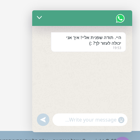
היי. תודה שפנית אליי! איך אני
יכולה לעזור לך? :)
19:53
"+chaty_settings.lang.emoji_picker+"
undefined
WhatsApp
Message