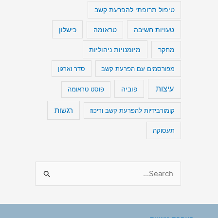
טיפול תרופתי להפרעת קשב
טעויות חשיבה
כישלון
טראומה
מיומנויות ניהוליות
מחקר
מפורסמים עם הפרעת קשב
סדר וארגון
עיצות
פוביה
פוסט טראומה
רגשות
קומורבידיות להפרעת קשב וריכוז
תעסוקה
S
e
a