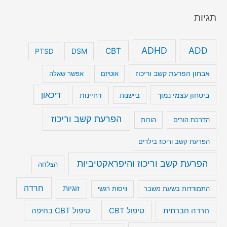
תגיות
ADHD
ADD
CBT
DSM
PTSD
אבחון הפרעת קשב וריכוז
אוטיזם
אפשר שאלה
דיכאון
ביטחון עצמי נמוך
דחיינות
ביישנות
הפרעת קשב וריכוז
הדרכת הורים
הורות
הפרעת קשב וריכוז בילדים
הפרעת קשב וריכוז והיפראקטיביות
הצלחה
חרדה
זוגיות
התמודדות בשעת משבר
וויסות רגשי
טיפול CBT בחיפה
חרדה חברתית
טיפול CBT