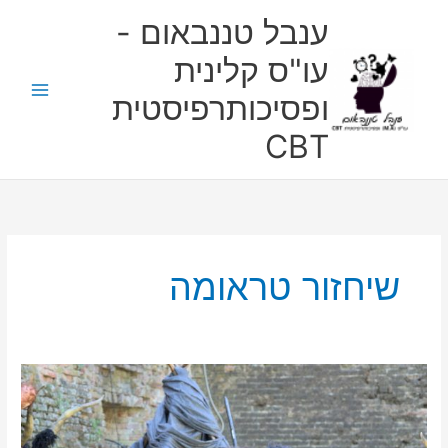
ילוג
ענבל טננבאום -
תוכן
עו"ס קלינית
ופסיכותרפיסטית
CBT
שיחזור טראומה
לארפ
בראי
פסיכולוגי:
תועלות