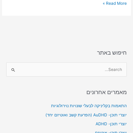
ar
ai
st
c
Read More »
e
l
o
e
d
b
o
o
n
o
k
חיפוש באתר
S
e
a
מאמרים אחרונים
r
c
התאמות בקליניקה לבעלי שונויות נוירולוגיות
h
יוצרי תוכן- AuDHD (הפרעת קשב ואוטיזם יחד)
f
יוצרי תוכן- ADHD
o
יוצרי תוכן- אוטיזם