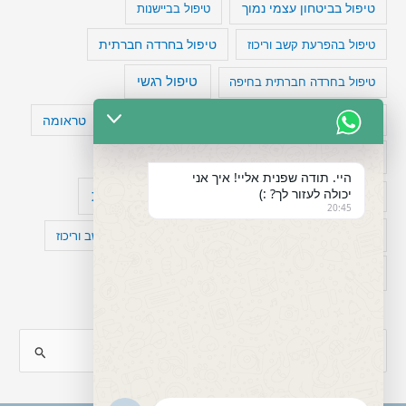
טיפול בביטחון עצמי נמוך
טיפול בביישנות
טיפול בהפרעת קשב וריכוז
טיפול בחרדה חברתית
טיפול רגשי
טיפול בחרדה חברתית בחיפה
טעויות חשיבה
טיפול תרופתי להפרעת קשב
טראומה
כישלון
מיומנויות ניהוליות
מחקר
היי. תודה שפנית אליי! איך אני
יכולה לעזור לך? :)
עיצות
מפורסמים עם הפרעת קשב
סדר וארגון
20:45
פוביה
פוסט טראומה
קומורבידיות להפרעת קשב וריכוז
רגשות
תעסוקה
S
e
a