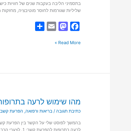
בתסמיני הליבה בעקבות שנים של חוויות כישלו
שליליות שגורמות לחוסר מוטיבציה, מחזקות 
S
E
M
F
h
m
a
a
ar
ai
st
c
Read More »
e
l
o
e
d
b
o
o
n
o
k
מהו
מהו שימוש לרעה בתרופות ל-ADHD ומה הסכנו
שימוש
כתיבת תגובה
/
בריאות ורפואה
,
הפרעת קשב ו
לרעה
בתרופות
בהמשך לפוסט שלי על הקשר בין הפרעת קשב
ל-
לרעה בתרופות להפ