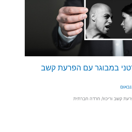
רטני במבוגר עם הפרעת קשב
נבאום
רעת קשב וריכוז/ חרדה חברתית