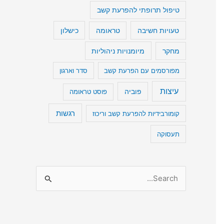
טיפול תרופתי להפרעת קשב
טעויות חשיבה
כישלון
טראומה
מיומנויות ניהוליות
מחקר
מפורסמים עם הפרעת קשב
סדר וארגון
עיצות
פוביה
פוסט טראומה
רגשות
קומורבידיות להפרעת קשב וריכוז
תעסוקה
S
e
a