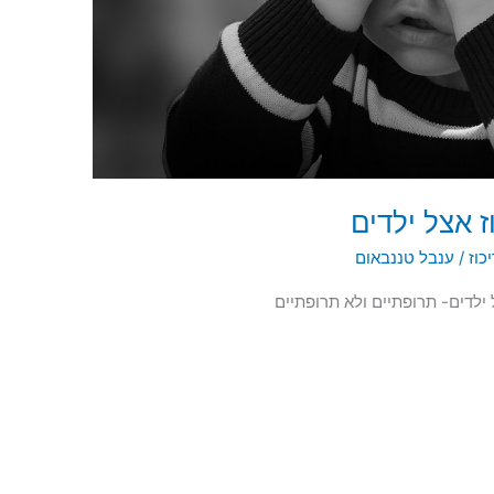
 אצל ילדים
כוז
/
ענבל טננבאום
ילדים- תרופתיים ולא תרופתיים