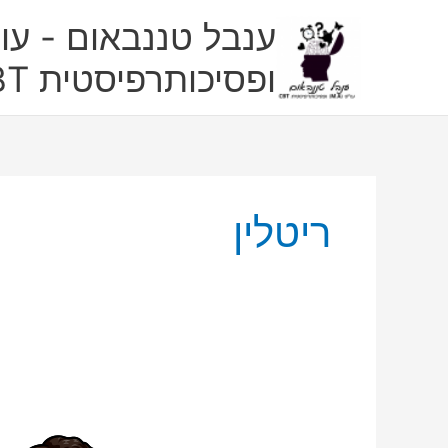
ילוג
ענבל טננבאום - עו"
תוכן
ופסיכותרפיסטית CBT
ריטלין
מה
יותר
יעיל-