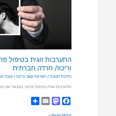
במבוגר
עם
הפרעת
קשב
וריכוז/
חרדה
חברתית
התערבות זוגית בטיפול פ
וריכוז/ חרדה חברתית
כתיבת תגובה
/
הפרעת קשב וריכוז
/
ענבל טנ
התערבות זוגית בטיפול פרטני במבוגר עם הפ
S
E
M
F
h
m
a
a
Read More »