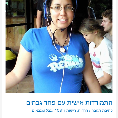
גבהים
התמודדות אישית עם פחד גבהים
כתיבת תגובה
/
חרדות
,
רגשות וCBT
/
ענבל טננבאום