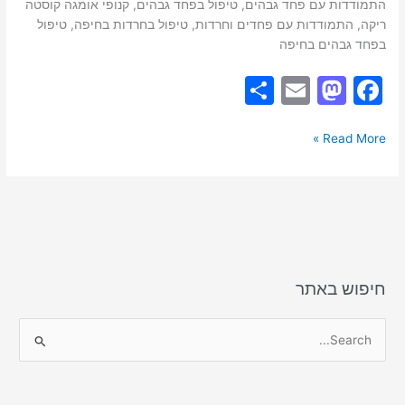
התמודדות עם פחד גבהים, טיפול בפחד גבהים, קנופי אומגה קוסטה
ריקה, התמודדות עם פחדים וחרדות, טיפול בחרדות בחיפה, טיפול
בפחד גבהים בחיפה
S
E
M
F
h
m
a
a
ar
ai
st
c
Read More »
e
l
o
e
d
b
o
o
n
o
k
חיפוש באתר
S
e
a