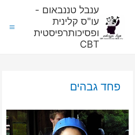
ילוג
ענבל טננבאום -
תוכן
עו"ס קלינית
ופסיכותרפיסטית
CBT
פחד גבהים
התמודדות
אישית
עם
פחד