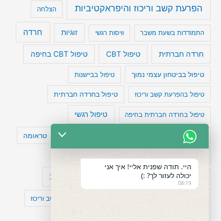
הפרעת קשב וריכוז והיפראקטיביות
הצלחה
חרדה
זוגיות
התמודדות בשעת משבר
וויסות רגשי
טיפול CBT בחיפה
חרדה חברתית
טיפול CBT
טיפול בביטחון עצמי נמוך
טיפול בביישנות
טיפול בהפרעת קשב וריכוז
טיפול בחרדה חברתית
טיפול רגשי
טיפול בחרדה חברתית בחיפה
טעויות חשיבה
טיפול תרופתי להפרעת קשב
טראומה
כישלון
מיומנויות ניהוליות
מחקר
היי. תודה שפנית אליי! איך אני
יכולה לעזור לך? :)
עיצות
מפורסמים עם הפרעת קשב
סדר וארגון
08:19
פוביה
פוסט טראומה
קומורבידיות להפרעת קשב וריכוז
רגשות
תעסוקה