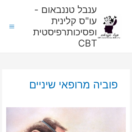
ילוג
ענבל טננבאום -
תוכן
עו"ס קלינית
ופסיכותרפיסטית
CBT
פוביה מרופאי שיניים
עצות
להתמודדות
עם
פוביה