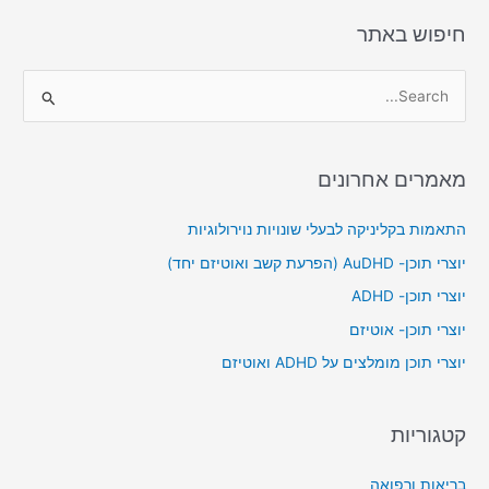
n
o
k
חיפוש באתר
S
e
a
מאמרים אחרונים
r
c
התאמות בקליניקה לבעלי שונויות נוירולוגיות
h
יוצרי תוכן- AuDHD (הפרעת קשב ואוטיזם יחד)
f
יוצרי תוכן- ADHD
o
יוצרי תוכן- אוטיזם
r
יוצרי תוכן מומלצים על ADHD ואוטיזם
:
קטגוריות
בריאות ורפואה