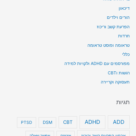
דיכאון
הורים וילדים
הפרעת קשב וריכוז
חרדות
טראומה ופוסט טראומה
כללי
מפורסמים עם ADHD ולקויות למידה
רגשות וCBT
תעסוקה וקריירה
תגיות
ADHD
ADD
CBT
DSM
PTSD
אבחון הפרעת קשב וריכוז
אוטיזם
אפשר שאלה