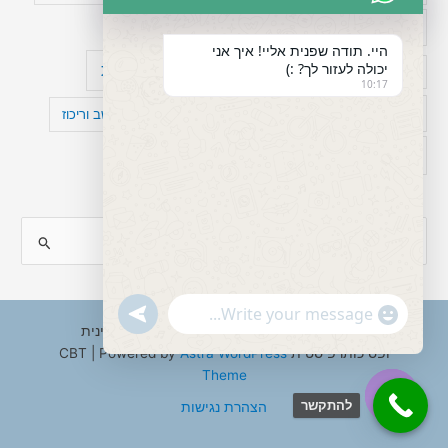
כישלון
מיומנויות ניהוליות
מחקר
היי. תודה שפנית אליי! איך אני
יכולה לעזור לך? :)
עיצות
מפורסמים עם הפרעת קשב
סדר וארגון
10:17
פוביה
פוסט טראומה
קומורבידיות להפרעת קשב וריכוז
רגשות
תעסוקה
S
e
a
"+chaty_settings.lang.emoji_picker+"
undefined
WhatsApp
r
Copyright © 2026 ענבל טננבאום - עו"ס קלינית
Message
ופסיכותרפיסטית CBT | Powered by
Astra WordPress
c
Theme
h
להתקשר
הצהרת נגישות
f
Hide
o
chaty