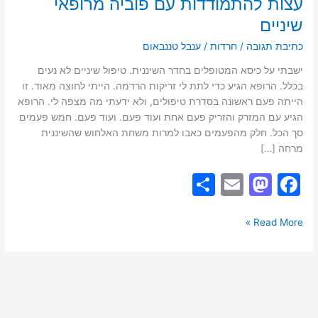
עצות להתמודדות עם פוביה מרופאי
שיניים
כתיבת תגובה
/
חרדות
/
ענבל טננבאום
ישבתי על כיסא המטופלים בחדר השיננית. טיפול שיניים לא נעים
בכלל. הרופא הגיע כדי לתת לי זריקות הרדמה. הייתי לחוצה מאוד. זו
הייתה פעם ראשונה בסדרת טיפולים, ולא ידעתי מה מצפה לי. הרופא
הגיע עם המזרק והזריק פעם אחת ועוד פעם. ועוד פעם. חמש פעמים
סך הכל. חלק מהפעמים כאבו למרות משחת האלחוש שהשיננית
מרחה […]
S
E
M
F
h
m
a
a
ar
ai
st
c
Read More »
e
l
o
e
d
b
o
o