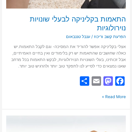
התאמות בקליניקה לבעלי שונויות
נוירולוגיות
הפרעת קשב וריכוז
/
ענבל טננבאום
אצלי בקליניקה אפשר להוריד את המסיכה- וגם לקבל התאמות.יש
כאלה שחושבים שהתאמות יש רק בלימודים ואין בחיים האמיתיים,
אבל זכותינו, בעלי השונויות הנוירולוגיות, לבקש התאמות בכל מרחב
שאנו נמצאים כדי לסייע לנו לתפקד טוב יותר ולהרגיש טוב יותר.
S
E
M
F
h
m
a
a
ar
ai
st
c
Read More »
e
l
o
e
d
b
מהו
o
o
הטיפול
הפסיכוסוציאלי