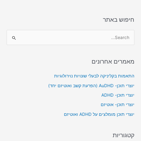
o
o
n
o
k
חיפוש באתר
S
e
a
מאמרים אחרונים
r
c
התאמות בקליניקה לבעלי שונויות נוירולוגיות
h
יוצרי תוכן- AuDHD (הפרעת קשב ואוטיזם יחד)
f
יוצרי תוכן- ADHD
o
יוצרי תוכן- אוטיזם
r
יוצרי תוכן מומלצים על ADHD ואוטיזם
:
קטגוריות