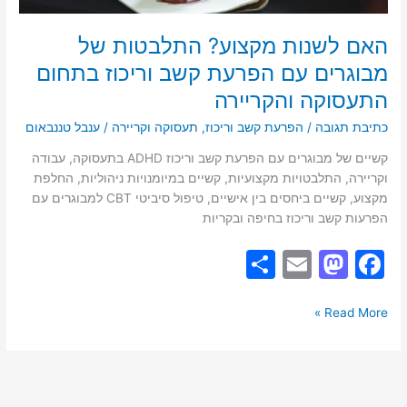
והקריירה
האם לשנות מקצוע? התלבטות של
מבוגרים עם הפרעת קשב וריכוז בתחום
התעסוקה והקריירה
כתיבת תגובה
/
הפרעת קשב וריכוז
,
תעסוקה וקריירה
/
ענבל טננבאום
קשיים של מבוגרים עם הפרעת קשב וריכוז ADHD בתעסוקה, עבודה
וקריירה, התלבטויות מקצועיות, קשיים במיומנויות ניהוליות, החלפת
מקצוע, קשיים ביחסים בין אישיים, טיפול סיביטי CBT למבוגרים עם
הפרעות קשב וריכוז בחיפה ובקריות
S
E
M
F
h
m
a
a
ar
ai
st
c
Read More »
e
l
o
e
d
b