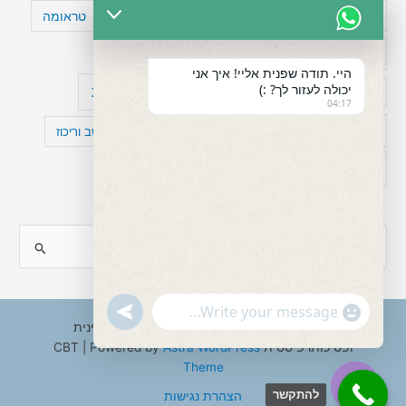
טעויות חשיבה
טיפול תרופתי להפרעת קשב
טראומה
כישלון
מיומנויות ניהוליות
מחקר
היי. תודה שפנית אליי! איך אני
יכולה לעזור לך? :)
עיצות
מפורסמים עם הפרעת קשב
סדר וארגון
04:17
פוביה
פוסט טראומה
קומורבידיות להפרעת קשב וריכוז
רגשות
תעסוקה
S
e
a
"+chaty_settings.lang.emoji_picker+"
undefined
WhatsApp
r
Copyright © 2026 ענבל טננבאום - עו"ס קלינית
Message
ופסיכותרפיסטית CBT | Powered by
Astra WordPress
c
Theme
h
להתקשר
הצהרת נגישות
f