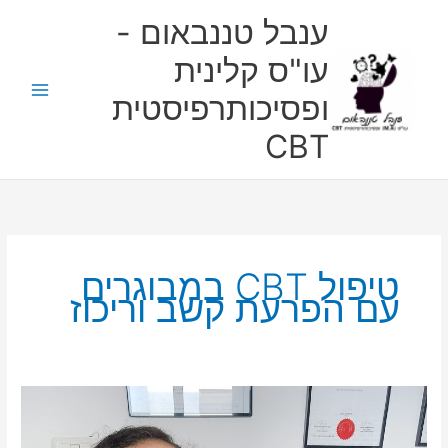
ילוג
ענבל טננבאום -
תוכן
עו"ס קלינית
ופסיכותרפיסטית
CBT
טיפול CBT במבוגרים
עם הפרעת קשב וריכוז
התאמות
בקליניקה
לבעלי