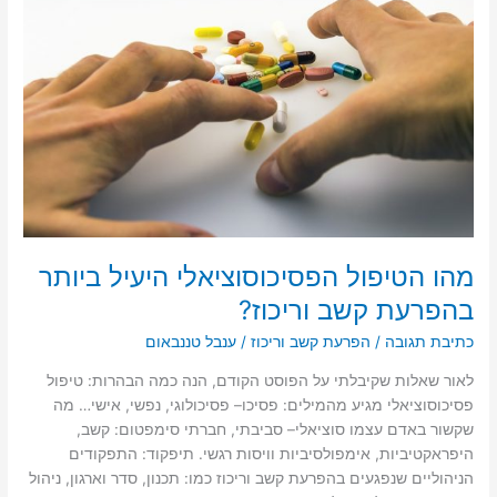
n
o
היעיל
k
ביותר
בהפרעת
קשב
וריכוז?
מהו הטיפול הפסיכוסוציאלי היעיל ביותר
בהפרעת קשב וריכוז?
כתיבת תגובה
/
הפרעת קשב וריכוז
/
ענבל טננבאום
לאור שאלות שקיבלתי על הפוסט הקודם, הנה כמה הבהרות: טיפול
פסיכוסוציאלי מגיע מהמילים: פסיכו– פסיכולוגי, נפשי, אישי… מה
שקשור באדם עצמו סוציאלי– סביבתי, חברתי סימפטום: קשב,
היפראקטיביות, אימפולסיביות וויסות רגשי. תיפקוד: התפקודים
הניהוליים שנפגעים בהפרעת קשב וריכוז כמו: תכנון, סדר וארגון, ניהול