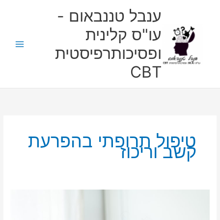
ילוג
ענבל טננבאום -
תוכן
עו"ס קלינית
ופסיכותרפיסטית
CBT
טיפול תרופתי בהפרעת
קשב וריכוז
עיצות
של
פסיכיאטר