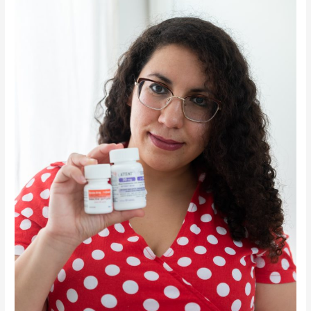
על
טיפול
תרופתי
אצל
בעלי
ADHD
והפרעות
נפשיות
נוספות