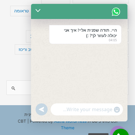
טעויות חשיבה
טיפול תרופתי להפרעת קשב
טראומה
כישלון
מיומנויות ניהוליות
מחקר
היי. תודה שפנית אליי! איך אני
יכולה לעזור לך? :)
עיצות
מפורסמים עם הפרעת קשב
סדר וארגון
04:05
פוביה
פוסט טראומה
קומורבידיות להפרעת קשב וריכוז
רגשות
תעסוקה
S
e
a
"+chaty_settings.lang.emoji_picker+"
undefined
WhatsApp
r
Copyright © 2026 ענבל טננבאום - עו"ס קלינית
Message
ופסיכותרפיסטית CBT | Powered by
Astra WordPress
c
Theme
h