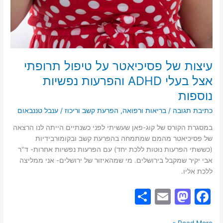
עיצות של פסיכיאטר על טיפול תרופתי
אצל בעלי ADHD והפרעות נפשיות
נוספות
כתיבת תגובה
/
בריאות ורפואה
,
הפרעת קשב וריכוז
/
ענבל טננבאום
במסגרת הקורס של קוג-פאן שעשיתי לפני כשנתיים הייתה לנו הרצאה
של פסיכיאטר מהמם שמתמחה בהפרעת קשב ובקומורבידיות
(כששתי הפרעות נוטות ללכת יחד) עם הפרעות נפשיות אחרות- ד"ר
אבי יקיר שמקבל בירושלים. מי שמהאיזור של ירושלים- אני ממליצה
ללכת אליו.
S
E
M
F
h
m
a
a
Read More »