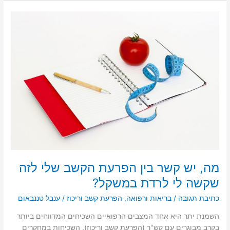
e
l
o
e
d
b
מה,
o
o
יש
קשר
n
o
בין
k
הפרעת
הקשב
שלי
לזה
שקשה
לי
לרדת
במשקל?
מה, יש קשר בין הפרעת הקשב שלי לזה
שקשה לי לרדת במשקל?
כתיבת תגובה
/
בריאות ורפואה
,
הפרעת קשב וריכוז
/
ענבל טננבאום
השמנת יתר היא אחד המצבים הרפואיים השכיחים המדווחים ביותר
בקרב מבוגרים עם קש"ר (הפרעת קשב וריכוז). השכיחות במחקרים