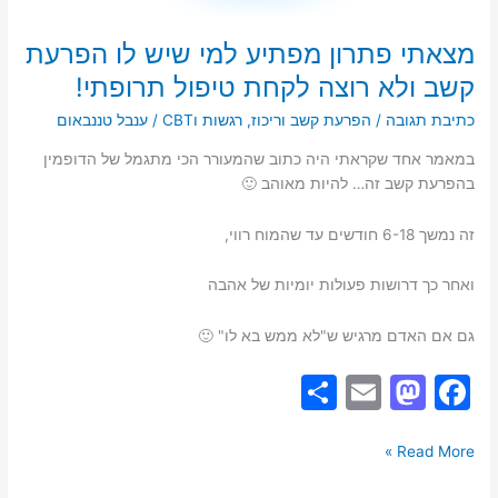
מצאתי פתרון מפתיע למי שיש לו הפרעת
קשב ולא רוצה לקחת טיפול תרופתי!
כתיבת תגובה
/
הפרעת קשב וריכוז
,
רגשות וCBT
/
ענבל טננבאום
במאמר אחד שקראתי היה כתוב שהמעורר הכי מתגמל של הדופמין
בהפרעת קשב זה… להיות מאוהב 🙂
זה נמשך 6-18 חודשים עד שהמוח רווי,
ואחר כך דרושות פעולות יומיות של אהבה
גם אם האדם מרגיש ש"לא ממש בא לו" 🙂
S
E
M
F
h
m
a
a
ar
ai
st
c
Read More »