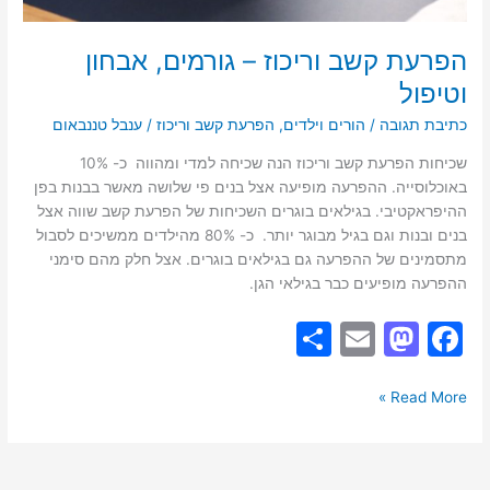
הפרעת קשב וריכוז – גורמים, אבחון
וטיפול
כתיבת תגובה
/
הורים וילדים
,
הפרעת קשב וריכוז
/
ענבל טננבאום
שכיחות הפרעת קשב וריכוז הנה שכיחה למדי ומהווה כ- 10%
באוכלוסייה. ההפרעה מופיעה אצל בנים פי שלושה מאשר בבנות בפן
ההיפראקטיבי. בגילאים בוגרים השכיחות של הפרעת קשב שווה אצל
בנים ובנות וגם בגיל מבוגר יותר. כ- 80% מהילדים ממשיכים לסבול
מתסמינים של ההפרעה גם בגילאים בוגרים. אצל חלק מהם סימני
ההפרעה מופיעים כבר בגילאי הגן.
S
E
M
F
h
m
a
a
ar
ai
st
c
Read More »
e
l
o
e
d
b