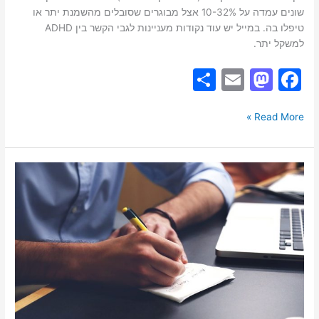
שונים עמדה על 10-32% אצל מבוגרים שסובלים מהשמנת יתר או
טיפלו בה. במייל יש עוד נקודות מעניינות לגבי הקשר בין ADHD
למשקל יתר.
S
E
M
F
h
m
a
a
ar
ai
st
c
Read More »
e
l
o
e
d
b
הפרעת
o
o
קשב
וריכוז
n
o
–
k
גורמים,
אבחון
וטיפול