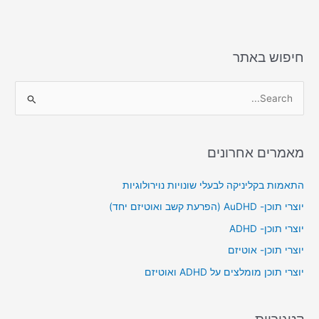
o
o
n
o
k
חיפוש באתר
S
e
a
מאמרים אחרונים
r
c
התאמות בקליניקה לבעלי שונויות נוירולוגיות
h
יוצרי תוכן- AuDHD (הפרעת קשב ואוטיזם יחד)
f
יוצרי תוכן- ADHD
o
יוצרי תוכן- אוטיזם
r
יוצרי תוכן מומלצים על ADHD ואוטיזם
:
קטגוריות