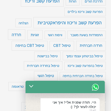
הפרעת קשב וריכוז
הדרכת הורים
הורות
הפרעת קשב וריכוז בילדים
הפרעת קשב וריכוז והיפראקטיביות
הצלחה
חרדה
זוגיות
התמודדות בשעת משבר
וויסות רגשי
טיפול CBT בחיפה
חרדה חברתית
טיפול CBT
טיפול בביטחון עצמי נמוך
טיפול בביישנות
טיפול בהפרעת קשב וריכוז
טיפול בחרדה חברתית
טיפול רגשי
טיפול בחרדה חברתית בחיפה
טעויות חשיבה
טיפול תרופתי להפרעת קשב
טראומה
כישלון
מיומנויות ניהוליות
מחקר
היי. תודה שפנית אליי! איך אני
יכולה לעזור לך? :)
עיצות
מפורסמים עם הפרעת קשב
סדר וארגון
15:42