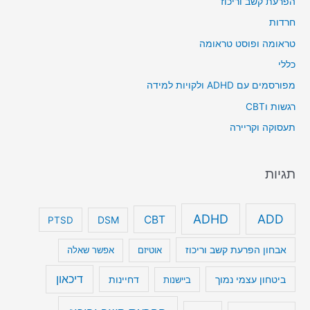
הפרעת קשב וריכוז
חרדות
טראומה ופוסט טראומה
כללי
מפורסמים עם ADHD ולקויות למידה
רגשות וCBT
תעסוקה וקריירה
תגיות
ADHD
ADD
CBT
DSM
PTSD
אבחון הפרעת קשב וריכוז
אוטיזם
אפשר שאלה
דיכאון
ביטחון עצמי נמוך
דחיינות
ביישנות