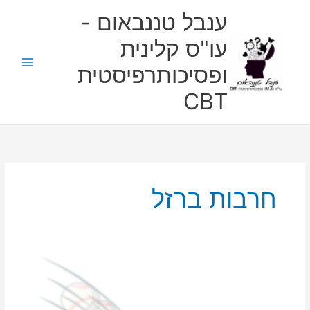
ילוג
ענבל טננבאום -
תוכן
עו"ס קלינית
ופסיכותרפיסטית
CBT
חרבות ברזל
מהי
היגיינת
מדיה?
איך