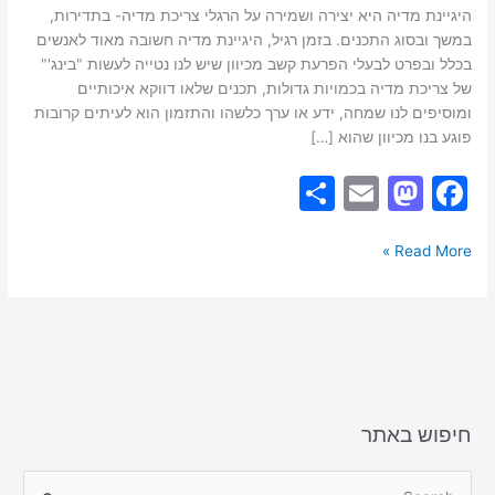
היגיינת מדיה היא יצירה ושמירה על הרגלי צריכת מדיה- בתדירות,
במשך ובסוג התכנים. בזמן רגיל, היגיינת מדיה חשובה מאוד לאנשים
בכלל ובפרט לבעלי הפרעת קשב מכיוון שיש לנו נטייה לעשות "בינג'"
של צריכת מדיה בכמויות גדולות, תכנים שלאו דווקא איכותיים
ומוסיפים לנו שמחה, ידע או ערך כלשהו והתזמון הוא לעיתים קרובות
פוגע בנו מכיוון שהוא […]
S
E
M
F
h
m
a
a
ar
ai
st
c
Read More »
e
l
o
e
d
b
o
o
n
o
k
חיפוש באתר