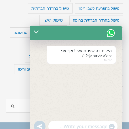
טיפול בהפרעת קשב וריכוז
טיפול בחרדה חברתית
טיפול רגשי
טיפול בחרדה חברתית בחיפה
טעויות חשיבה
טיפול תרופתי להפרעת קשב
טראומה
כישלון
מיומנויות ניהוליות
מחקר
היי. תודה שפנית אליי! איך אני
יכולה לעזור לך? :)
עיצות
מפורסמים עם הפרעת קשב
סדר וארגון
08:17
פוביה
פוסט טראומה
קומורבידיות להפרעת קשב וריכוז
רגשות
תעסוקה
S
e
a
"+chaty_settings.lang.emoji_picker+"
undefined