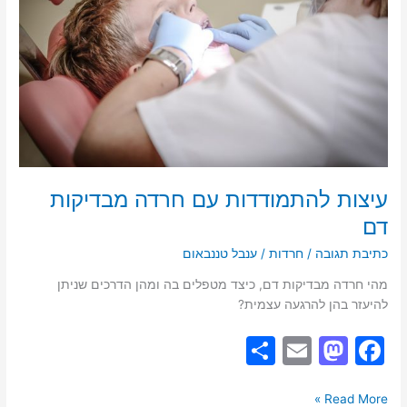
מבדיקות
דם
עיצות להתמודדות עם חרדה מבדיקות
דם
כתיבת תגובה
/
חרדות
/
ענבל טננבאום
מהי חרדה מבדיקות דם, כיצד מטפלים בה ומהן הדרכים שניתן
להיעזר בהן להרגעה עצמית?
S
E
M
F
h
m
a
a
Read More »