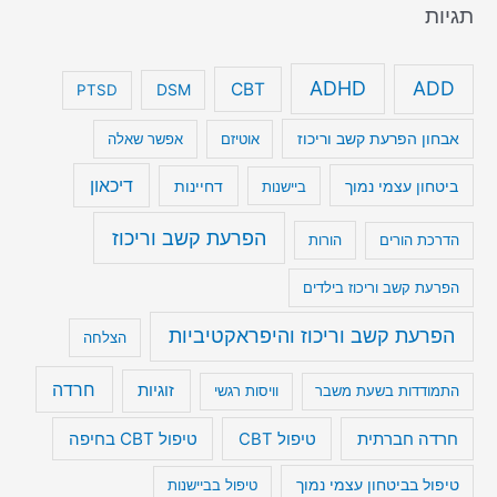
תגיות
ADHD
ADD
CBT
DSM
PTSD
אבחון הפרעת קשב וריכוז
אוטיזם
אפשר שאלה
דיכאון
ביטחון עצמי נמוך
דחיינות
ביישנות
הפרעת קשב וריכוז
הדרכת הורים
הורות
הפרעת קשב וריכוז בילדים
הפרעת קשב וריכוז והיפראקטיביות
הצלחה
חרדה
זוגיות
התמודדות בשעת משבר
וויסות רגשי
טיפול CBT בחיפה
חרדה חברתית
טיפול CBT
טיפול בביטחון עצמי נמוך
טיפול בביישנות