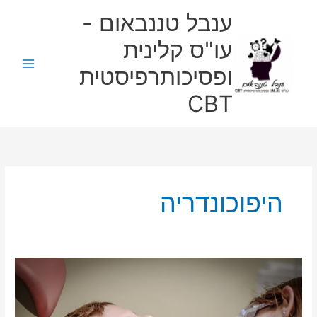
ילוג
ענבל טננבאום -
תוכן
עו"ס קלינית
ופסיכותרפיסטית
CBT
היפוכונדריה
עיצות
להתמודדות
עם
חרדה