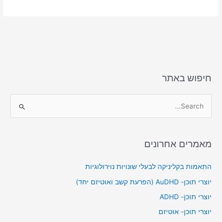
ar
ai
st
c
e
l
o
e
d
b
o
o
n
o
k
חיפוש באתר
S
e
a
מאמרים אחרונים
r
c
התאמות בקליניקה לבעלי שונויות נוירולוגיות
h
יוצרי תוכן- AuDHD (הפרעת קשב ואוטיזם יחד)
f
יוצרי תוכן- ADHD
o
יוצרי תוכן- אוטיזם
r