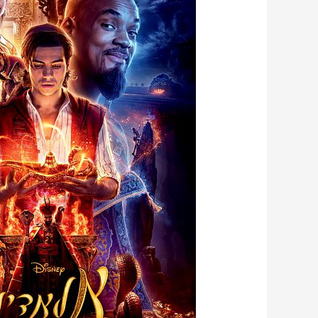
הדמויות
המרכזיות
באלדין