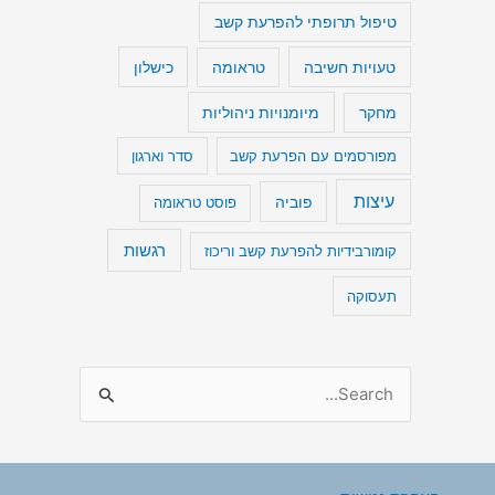
טיפול תרופתי להפרעת קשב
טעויות חשיבה
כישלון
טראומה
מיומנויות ניהוליות
מחקר
מפורסמים עם הפרעת קשב
סדר וארגון
עיצות
פוביה
פוסט טראומה
רגשות
קומורבידיות להפרעת קשב וריכוז
תעסוקה
S
e
a