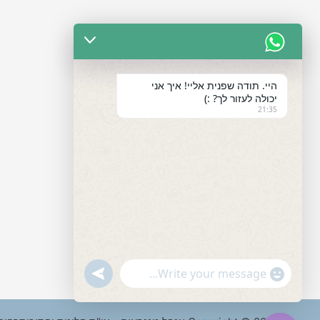
היי. תודה שפנית אליי! איך אני
יכולה לעזור לך? :)
21:35
"+chaty_settings.lang.emoji_picker+"
undefined
WhatsApp
Message