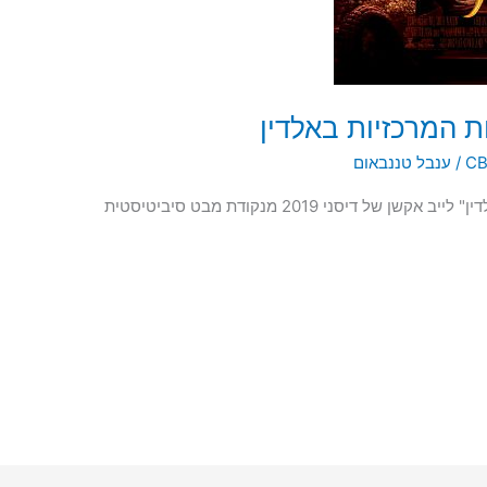
ות המרכזיות באלדין
/
ענבל טננבאום
ביקורת, ניתוח ופשרנות פסיכולוגית לסרט "אלדין" לייב אקשן של דיסני 2019 מנקודת מבט סיביטיסטית