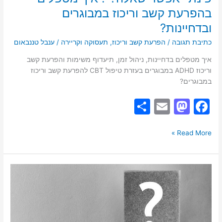
בהפרעת קשב וריכוז במבוגרים
ובדחיינות?
כתיבת תגובה
/
הפרעת קשב וריכוז
,
תעסוקה וקריירה
/
ענבל טננבאום
איך מטפלים בדחיינות, ניהול זמן, תיעדוף משימות והפרעת קשב
וריכוז ADHD במבוגרים בעזרת טיפול CBT להפרעת קשב וריכוז
במבוגרים?
S
E
M
F
h
m
a
a
ar
ai
st
c
Read More »
e
l
o
e
d
b
"אפשר
o
o
שאלה?":
הפרעת
n
o
קשב
k
וריכוז