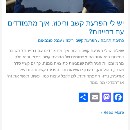
יש לי הפרעת קשב וריכוז. איך מתמודדים
עם דחיינות?
כתיבת תגובה
/
הפרעת קשב וריכוז
/
ענבל טננבאום
שאלה יש לי הפרעת קשב וריכוז. איך מתמודדים עם דחיינות? תשובה
דחיינות היא אחד הסימפטומים של הפרעת קשב וריכוז, והיא חלק
מהמיומנויות הניהוליות שנפגעות כתוצאה ממנה. כך גם קשיי סדר
וארגון, ניהול זמן, תיעדוף משימות וכו. הפרעת קשב וריכוז היא
אורגנית, נירו- התפתחותית. לכן לקבל עיצות כמו "פשוט תעשי את זה"
או "תבדקי מה עומד
S
E
M
F
h
m
a
a
ar
ai
st
c
Read More »
e
l
o
e