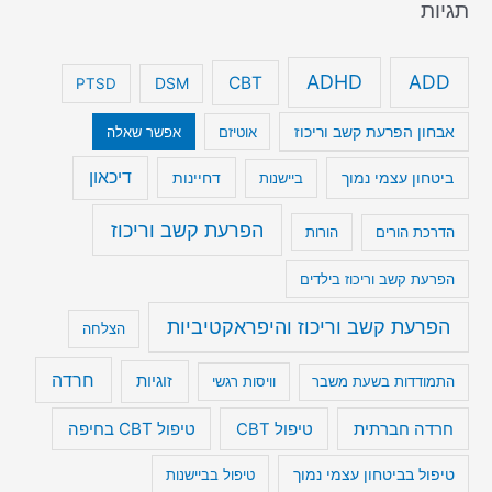
תגיות
ADHD
ADD
CBT
DSM
PTSD
אבחון הפרעת קשב וריכוז
אוטיזם
אפשר שאלה
דיכאון
ביטחון עצמי נמוך
דחיינות
ביישנות
הפרעת קשב וריכוז
הדרכת הורים
הורות
הפרעת קשב וריכוז בילדים
הפרעת קשב וריכוז והיפראקטיביות
הצלחה
חרדה
זוגיות
התמודדות בשעת משבר
וויסות רגשי
טיפול CBT בחיפה
חרדה חברתית
טיפול CBT
טיפול בביטחון עצמי נמוך
טיפול בביישנות