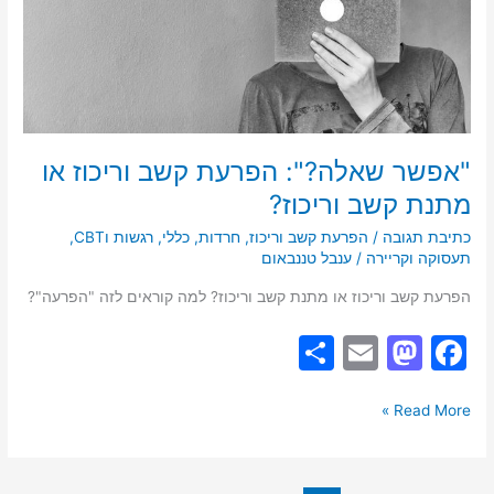
או
מתנת
קשב
וריכוז?
"אפשר שאלה?": הפרעת קשב וריכוז או
מתנת קשב וריכוז?
כתיבת תגובה
/
הפרעת קשב וריכוז
,
חרדות
,
כללי
,
רגשות וCBT
,
תעסוקה וקריירה
/
ענבל טננבאום
הפרעת קשב וריכוז או מתנת קשב וריכוז? למה קוראים לזה "הפרעה"?
S
E
M
F
h
m
a
a
ar
ai
st
c
Read More »
e
l
o
e
d
b