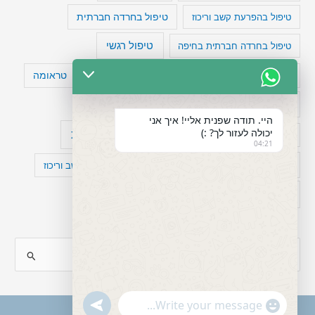
טיפול בהפרעת קשב וריכוז
טיפול בחרדה חברתית
טיפול רגשי
טיפול בחרדה חברתית בחיפה
טעויות חשיבה
טיפול תרופתי להפרעת קשב
טראומה
כישלון
מיומנויות ניהוליות
מחקר
היי. תודה שפנית אליי! איך אני
יכולה לעזור לך? :)
עיצות
מפורסמים עם הפרעת קשב
סדר וארגון
04:21
פוביה
פוסט טראומה
קומורבידיות להפרעת קשב וריכוז
רגשות
תעסוקה
S
e
a
"+chaty_settings.lang.emoji_picker+"
undefined
WhatsApp
r