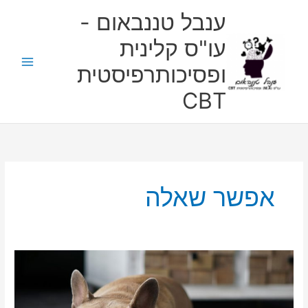
ילוג
ענבל טננבאום -
תוכן
עו"ס קלינית
ופסיכותרפיסטית
CBT
אפשר שאלה
פינת
אפשר
שאלה-
דיכאון