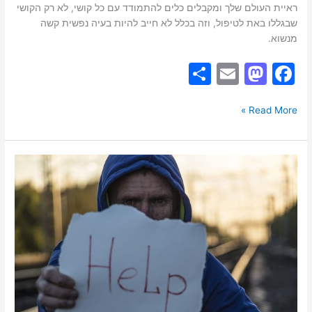
ראיית העולם שלך ומקבלים כלים להתמודד עם כל קושי, לא רק הקושי
שבגללו באת לטיפול, וזה בכלל לא חייב להיות בעיה נפשית קשה
מנשוא.
S
E
M
F
h
m
a
a
ar
ai
st
c
Read More »
e
l
o
e
d
b
יש
o
o
לי
הפרעת
n
o
קשב
k
וריכוז.
איך
מתמודדים
עם
דחיינות?