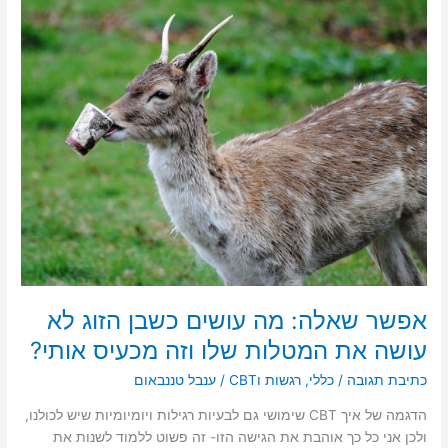
d
b
אפשר
o
o
שאלה:
מה
n
o
עושים
k
כשבן
הזוג
לא
עושה
את
המטלות
שלו
וזה
מכעיס
אותי?
אפשר שאלה: מה עושים כשבן הזוג לא
עושה את המטלות שלו וזה מכעיס אותי?
כתיבת תגובה
/
כללי
,
רגשות וCBT
/
ענבל טננבאום
הדגמה של איך CBT שימושי גם לבעיות רגילות ויומיומיות שיש לכולנו,
ולכן אני כל כך אוהבת את הגישה הזו- זה פשוט ללמוד לשנות את