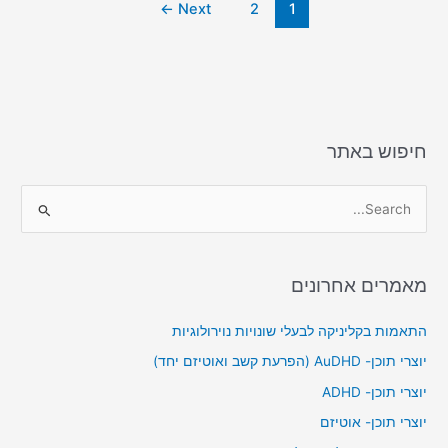
←
Next
2
1
o
o
n
o
k
חיפוש באתר
S
e
a
מאמרים אחרונים
r
c
התאמות בקליניקה לבעלי שונויות נוירולוגיות
h
יוצרי תוכן- AuDHD (הפרעת קשב ואוטיזם יחד)
f
יוצרי תוכן- ADHD
o
יוצרי תוכן- אוטיזם
r