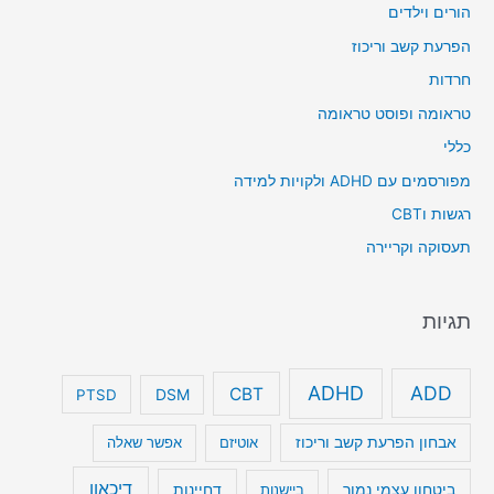
הורים וילדים
הפרעת קשב וריכוז
חרדות
טראומה ופוסט טראומה
כללי
מפורסמים עם ADHD ולקויות למידה
רגשות וCBT
תעסוקה וקריירה
תגיות
ADHD
ADD
CBT
DSM
PTSD
אבחון הפרעת קשב וריכוז
אוטיזם
אפשר שאלה
דיכאון
ביטחון עצמי נמוך
דחיינות
ביישנות