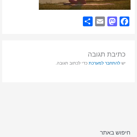
S
E
M
F
h
m
a
a
ar
ai
st
c
e
l
o
e
כתיבת תגובה
d
b
יש
להתחבר למערכת
כדי לכתוב תגובה.
o
o
n
o
k
חיפוש באתר