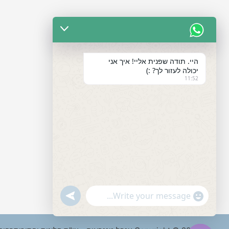
היי. תודה שפנית אליי! איך אני
יכולה לעזור לך? :)
11:52
"+chaty_settings.lang.emoji_picker+"
undefined
WhatsApp
Message