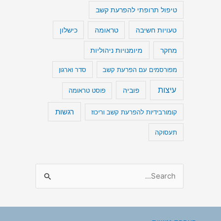
טיפול תרופתי להפרעת קשב
טעויות חשיבה
כישלון
טראומה
מיומנויות ניהוליות
מחקר
מפורסמים עם הפרעת קשב
סדר וארגון
עיצות
פוביה
פוסט טראומה
רגשות
קומורבידיות להפרעת קשב וריכוז
תעסוקה
S
e
a