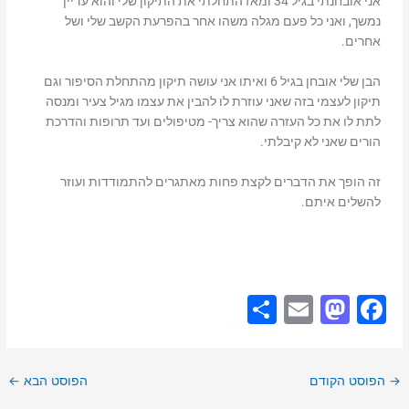
אני אובחנתי בגיל 34 ומאז התחלתי את התיקון שלי והוא עדיין
נמשך, ואני כל פעם מגלה משהו אחר בהפרעת הקשב שלי ושל
אחרים.
הבן שלי אובחן בגיל 6 ואיתו אני עושה תיקון מהתחלת הסיפור וגם
תיקון לעצמי בזה שאני עוזרת לו להבין את עצמו מגיל צעיר ומנסה
לתת לו את כל העזרה שהוא צריך- מטיפולים ועד תרופות והדרכת
הורים שאני לא קיבלתי.
זה הופך את הדברים לקצת פחות מאתגרים להתמודדות ועוזר
להשלים איתם.
S
E
M
F
h
m
a
a
ar
ai
st
c
→
הפוסט הקודם
הפוסט הבא
←
e
l
o
e