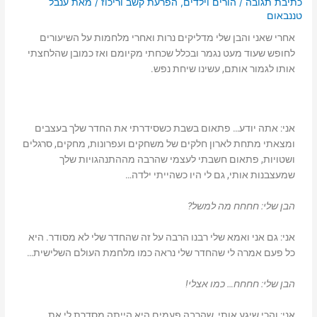
כתיבת תגובה
/
הורים וילדים
,
הפרעת קשב וריכוז
/ מאת
ענבל
טננבאום
אחרי שאני והבן שלי מדליקים נרות ואחרי מלחמות על השיעורים
לחופש שעוד מעט נגמר ובכלל שכחתי מקיומם ואז כמובן שהלחצתי
אותו לגמור אותם, עשינו שיחת נפש.
אני: אתה יודע… פתאום בשבת כשסידרתי את החדר שלך בעצבים
ומצאתי מתחת לארון חלקים של משחקים ועפרונות, מחקים, סרגלים
ושטויות, פתאום חשבתי לעצמי שהרבה מההתנהגויות שלך
שמעצבנות אותי, גם לי היו כשהייתי ילדה…
הבן שלי: חחחח מה למשל?
אני: גם אני ואמא שלי רבנו הרבה על זה שהחדר שלי לא מסודר. היא
כל פעם אמרה לי שהחדר שלי נראה כמו מלחמת העולם השלישית…
הבן שלי: חחחח… כמו אצלי!
אני: והכי שיגע אותי, שהרבה פעמים היא הייתה מסדרת לי את