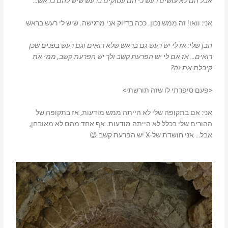
אבל הם לא עושים רעש כי הם עסוקים ברעש שיש להם בראש…
אני: וואו! זה ממש נכון. ככה בדיוק אני מרגישה. שיש לי רעש בראש
הבן שלי: אז לי יש רעש גם בראש שלא רואים וגם רעש בפנים שכן
רואים… אז אם לי יש הפרעת קשב ולך יש הפרעת קשב, ממי את
קיבלת את זה?
<פעם סיפרתי לו שזה תורשתי>
אני: אם בתקופה שלי לא הייתה ממש מודעות, אז בתקופה של
ההורים שלי בכלל לא הייתה מודעות. אף אחד מהם לא מאובחן,
אבל… אני חושדת של-X יש הפרעת קשב 😉