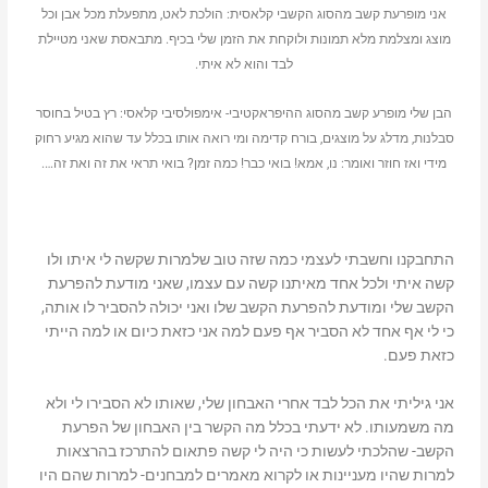
אני מופרעת קשב מהסוג הקשבי קלאסית: הולכת לאט, מתפעלת מכל אבן וכל
מוצג ומצלמת מלא תמונות ולוקחת את הזמן שלי בכיף. מתבאסת שאני מטיילת
לבד והוא לא איתי.
הבן שלי מופרע קשב מהסוג ההיפראקטיבי- אימפולסיבי קלאסי: רץ בטיל בחוסר
סבלנות, מדלג על מוצגים, בורח קדימה ומי רואה אותו בכלל עד שהוא מגיע רחוק
מידי ואז חוזר ואומר: נו, אמא! בואי כבר! כמה זמן? בואי תראי את זה ואת זה….
התחבקנו וחשבתי לעצמי כמה שזה טוב שלמרות שקשה לי איתו ולו
קשה איתי ולכל אחד מאיתנו קשה עם עצמו, שאני מודעת להפרעת
הקשב שלי ומודעת להפרעת הקשב שלו ואני יכולה להסביר לו אותה,
כי לי אף אחד לא הסביר אף פעם למה אני כזאת כיום או למה הייתי
כזאת פעם.
אני גיליתי את הכל לבד אחרי האבחון שלי, שאותו לא הסבירו לי ולא
מה משמעותו. לא ידעתי בכלל מה הקשר בין האבחון של הפרעת
הקשב- שהלכתי לעשות כי היה לי קשה פתאום להתרכז בהרצאות
למרות שהיו מעניינות או לקרוא מאמרים למבחנים- למרות שהם היו