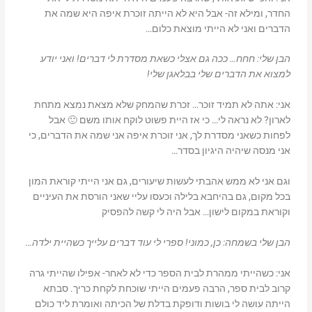
החדר, ומילא זה- אבל היא לא הייתה זוכרת איפה היא שמה את
הדברים ואני לא הייתי מוצאת כלום…
הבן שלי: חחח… ככה גם אצלי כשאת מסדרת לי דברים! ואני יודע
למצוא את הדברים שלי בבלאגן שלי!
אני: אתה לא תמיד זוכר… זכרת שהמחק שלא מצאת נמצא מתחת
לארון? לא נראה לי… כי אז היית פשוט לוקח אותו משם 🙂 אבל
לפחות כשאני מסדרת לך, אני זוכרת איפה אני שמה את הדברים, כי
אני מנסה שיהיה היגיון בסדר…
וגם אני לא ממש אהבתי לעשות שיעורים, גם אני הייתי קוראת המון
בכל מקום, גם בהיחבא בלילה וכעסו עליי שאני הורסת את העיניים
וקוראת במקום לישון… אבל היה לי קשה להפסיק
הבן שלי בשמחה: כן, כמוני! ספרי לי עוד דברים עלייך כשהיית ילדה…
אני: כשהייתי ממהרת לבית הספר כדי לא לאחר- אפילו שהייתי גרה
קרוב לבית ספר, הרבה פעמים הייתי שוכחת לקחת כריך. סבתא
הייתה עושה לי בושות ודופקת בדלת של הכיתה ואומרת ליד כולם