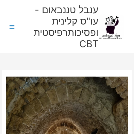
ילוג
ענבל טננבאום -
תוכן
עו"ס קלינית
ופסיכותרפיסטית
CBT