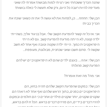
שהנה הכריך ששכחתי ואני רציתי למות מבושה! אמרתי לה שאני
מעדיפה להיות רעבה כל היום, ורק שלא תעשה לי כאלה בושות!
הבן שלי: חחחח…. כן, לפחות את לא עושה לי את זה כשאני שוכח את
הכריך בבית!
אני: אז כל זה קשור להפרעת הקשב שלי. אבל בניגוד אליך, כשהייתי
ילדה קטנה, לא הייתה מודעת להפרעת קשב. גם לא הייתי
היפראקטיבית כמוך. הייתי ילדה שקטה וטובה ואף אחד לא חשב
שקשה לי. סתם חשבו שאני שכחנית, מבולגנת, מעופפת…
הבן שלי: אהה…. בעצם ילדים שהם לא היפראקטיביים יש להם
הפרעת קשב מרגלת!
אני: מה? מה זאת אומרת?
הבן שלי: במקום שהפרעת הקשב שלהם תהיה בחוץ, הם
היפראקטיביים בפנים, בתוך הראש שלהם ואף אחד לא רואה! הם
שקטים שקטים, יותר שקטים מילדים אחרים כי הם חולמים ובמקום
להזיז דברים בידיים, הם מזיזים דברים בראש. הכל זז להם בראש,