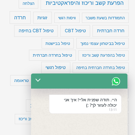
הפרעת קשב וריכוז והיפראקטיביות
הצלחה
חרדה
זוגיות
התמודדות בשעת משבר
וויסות רגשי
טיפול CBT בחיפה
חרדה חברתית
טיפול CBT
טיפול בביטחון עצמי נמוך
טיפול בביישנות
טיפול בהפרעת קשב וריכוז
טיפול בחרדה חברתית
טיפול רגשי
טיפול בחרדה חברתית בחיפה
טעויות חשיבה
טיפול תרופתי להפרעת קשב
טראומה
כישלון
מיומנויות ניהוליות
מחקר
היי. תודה שפנית אליי! איך אני
יכולה לעזור לך? :)
עיצות
מפורסמים עם הפרעת קשב
סדר וארגון
13:11
פוביה
פוסט טראומה
קומורבידיות להפרעת קשב וריכוז
רגשות
תעסוקה