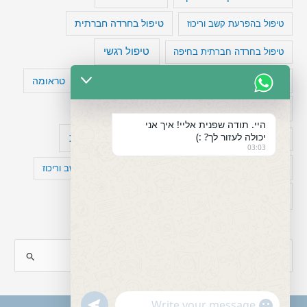
טיפול בהפרעת קשב וריכוז
טיפול בחרדה חברתית
טיפול רגשי
טיפול בחרדה חברתית בחיפה
טעויות חשיבה
טיפול תרופתי להפרעת קשב
טראומה
כישלון
מיומנויות ניהוליות
מחקר
היי. תודה שפנית אליי! איך אני
יכולה לעזור לך? :)
עיצות
מפורסמים עם הפרעת קשב
סדר וארגון
03:03
פוביה
פוסט טראומה
קומורבידיות להפרעת קשב וריכוז
רגשות
תעסוקה
S
e
a
"+chaty_settings.lang.emoji_picker+"
undefined