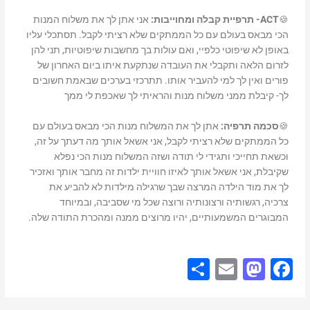
🍪
ACT- תרפיית קבלה ומחוייבות:
אני אתן לך את משלוח המנות
הכי מבאס בעולם עם כל הממתקים שלא רציתי לקבל. תסתכלי עליו
באופן לא שיפוטי כלפיי, ואם עולות בך מחשבות שיפוטיות, תני להן
לזרום הלאה ותקבלי את העובדה שנתקעת איתו ביום האחרון של
פורים ואין לך למי להעביר אותו. תתרכזי בערכים שבאמת חשובים
לך- קיבלת ממני משלוח מנות והראיתי לך שאכפת לי ממך
🍪
סכמה תרפיה:
אתן לך את המשלוח מנות הכי מבאס בעולם עם
כל הממתקים שלא רציתי לקבל, אני אשאל אותך מה דעתך על זה,
וכשאת תחייכי ותגידי לי תודה ושזה המשלוח מנות הכי נפלא
שקיבלת, אני אשאל אותך לאיזו חוויית ילדות זה מחבר אותך ואזכיר
לך את מוד הילדה המרצה שבך שרגילה מילדות לא להביע את
צרכיה, רגשותיה ורצונותיה ורוצה שכל מי שסביבה, ובמיוחד
המבוגרים המשמעותיים, יהיו מרוצים ממנה ומהכרת התודה שלה.
S
E
M
F
h
m
a
a