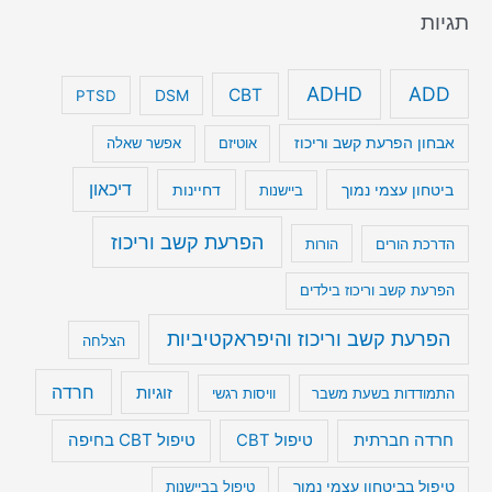
תגיות
ADHD
ADD
CBT
DSM
PTSD
אבחון הפרעת קשב וריכוז
אוטיזם
אפשר שאלה
דיכאון
ביטחון עצמי נמוך
דחיינות
ביישנות
הפרעת קשב וריכוז
הדרכת הורים
הורות
הפרעת קשב וריכוז בילדים
הפרעת קשב וריכוז והיפראקטיביות
הצלחה
חרדה
זוגיות
התמודדות בשעת משבר
וויסות רגשי
טיפול CBT בחיפה
חרדה חברתית
טיפול CBT
טיפול בביטחון עצמי נמוך
טיפול בביישנות