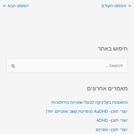
ar
ai
st
c
→
הפוסט הקודם
הפוסט הבא
←
e
l
o
e
d
b
o
o
n
o
k
חיפוש באתר
S
e
a
מאמרים אחרונים
r
c
התאמות בקליניקה לבעלי שונויות נוירולוגיות
h
יוצרי תוכן- AuDHD (הפרעת קשב ואוטיזם יחד)
f
יוצרי תוכן- ADHD
o
יוצרי תוכן- אוטיזם
r