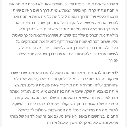
מהרגע שראית אותו וכעסת עליי כי חשבת שאני לא זוכרת את מה את
אוהבת ונתתי לך דווקא משהו שאת שונאת, דרך הזעם האיום שאת
הרגשת כלפיי ועד הדחף העצום לזלול את כל מה שאת אוהבת ואז
להטיח את מה שנשאר על הקיר בכל הכוח תוך שבירת חפצים. אני
אגיד לך כמה שזה בטח מאכזב אותך שלא הייתי קשובה לך ולא
מילאתי את הצרכים שלך כפי שרצית, ושהרגשת שאת כל כך כועסת
עליי, ששום דבר לא שווה והרגשת דחף להטיח את הממתקים על
הקיר ולשבור דברים. אחר כך ננסה לחשוב ביחד מה היית יכולה
לעשות אחרת כדי להתמודד עם הכעס בדרך שתהיה יותר יעילה
עבורך
🍪
מיינדפולנס
: פיתחי את חפיסת השוקולד עם האגוזים. שברי שורה
ואז קובייה. התבונני בה. שימי לב לטקסטורות שלה, לקטע של הלוגו
שהוחתם עליה. תריחי אותה תוך כדי שאת עוצמת עיניים. תמששי
אותה באצבעות שלך. שימי אותה בפה ותעצמי עיניים. תגלגלי אותה
מצד לצד בפה ותרגישי את הטקסטורה שלה, את הטעם שלה, את
המירקם של האגוזים בתוך השוקולד. שימי לב להבדלים בין השוקולד
לאגוז. מה את מרגישה כעת? מה המחשבות שעולות לך בראש?
התבונני במחשבות באופן לא שיפוטי, גם אם זה שוקולד זול של מותג
פרטי, וממש לא בא לך להמשיך לאכול את זה