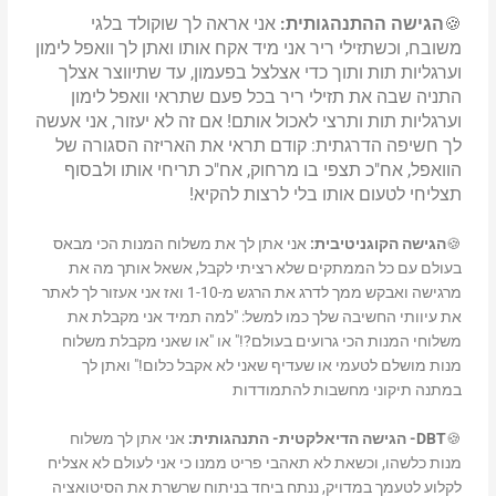
🍪
הגישה ההתנהגותית:
אני אראה לך שוקולד בלגי
משובח, וכשתזילי ריר אני מיד אקח אותו ואתן לך וואפל לימון
וערגליות תות ותוך כדי אצלצל בפעמון, עד שתיווצר אצלך
התניה שבה את תזילי ריר בכל פעם שתראי וואפל לימון
וערגליות תות ותרצי לאכול אותם! אם זה לא יעזור, אני אעשה
לך חשיפה הדרגתית: קודם תראי את האריזה הסגורה של
הוואפל, אח"כ תצפי בו מרחוק, אח"כ תריחי אותו ולבסוף
תצליחי לטעום אותו בלי לרצות להקיא!
🍪
הגישה הקוגניטיבית:
אני אתן לך את משלוח המנות הכי מבאס
בעולם עם כל הממתקים שלא רציתי לקבל, אשאל אותך מה את
מרגישה ואבקש ממך לדרג את הרגש מ-1-10 ואז אני אעזור לך לאתר
את עיוותי החשיבה שלך כמו למשל: "למה תמיד אני מקבלת את
משלוחי המנות הכי גרועים בעולם?!" או "או שאני מקבלת משלוח
מנות מושלם לטעמי או שעדיף שאני לא אקבל כלום!" ואתן לך
במתנה תיקוני מחשבות להתמודדות
🍪
DBT- הגישה הדיאלקטית- התנהגותית:
אני אתן לך משלוח
מנות כלשהו, וכשאת לא תאהבי פריט ממנו כי אני לעולם לא אצליח
לקלוע לטעמך במדויק, ננתח ביחד בניתוח שרשרת את הסיטואציה