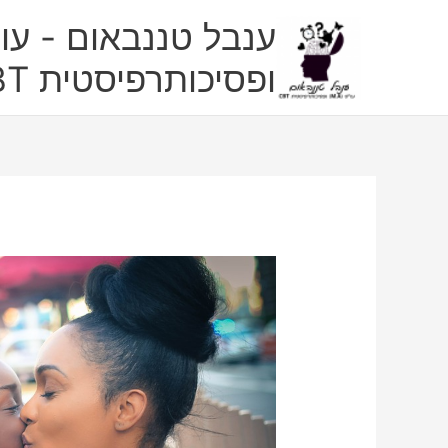
ילוג
ענבל טננבאום - עו"
תוכן
ופסיכותרפיסטית CBT