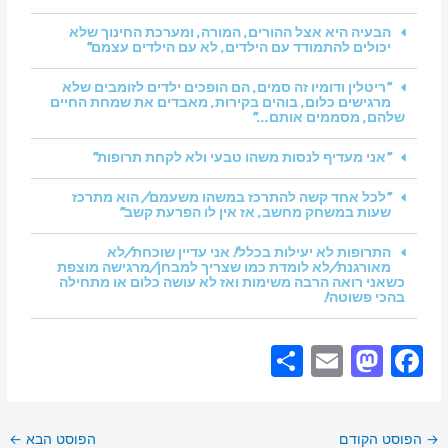
הבעיה היא אצל ההורים, המורה, ומערכת החינוך שלא
יכולים להתמודד עם הילדים, לא עם הילדים עצמם"
"ריטלין ודומיו זה סמים, הם הופכים ילדים לזומבים שלא
מרגישים כלום, בוהים בקירות, מאבדים את שמחת החיים
שלהם, מסממים אותם..."
"אני מעדיף לנסות משהו טבעי ולא לקחת תרופות"
"לכל אחד קשה להתרכז במשהו משעמם/ הוא מתרכז
שעות במשחק מחשב, אז אין לו הפרעת קשב"
התרופות לא יעילות בכלל! אני עדיין שוכחת/לא
מאורגנת/לא לומדת כמו שצריך למבחן/מרגישה מוצפת
כשאני רואה הרבה משימות ואז לא עושה כלום או מתחילה
בהכי פשוטה!
S
E
M
F
h
m
a
a
ar
ai
st
c
→
הפוסט הקודם
הפוסט הבא
←