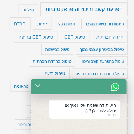
הפרעת קשב וריכוז והיפראקטיביות
הצלחה
חרדה
זוגיות
התמודדות בשעת משבר
וויסות רגשי
טיפול CBT בחיפה
חרדה חברתית
טיפול CBT
טיפול בביטחון עצמי נמוך
טיפול בביישנות
טיפול בהפרעת קשב וריכוז
טיפול בחרדה חברתית
טיפול רגשי
טיפול בחרדה חברתית בחיפה
טעויות חשיבה
טיפול תרופתי להפרעת קשב
טראומה
כישלון
מיומנויות ניהוליות
מחקר
היי. תודה שפנית אליי! איך אני
יכולה לעזור לך? :)
עיצות
מפורסמים עם הפרעת קשב
סדר וארגון
08:11
פוביה
פוסט טראומה
קומורבידיות להפרעת קשב וריכוז