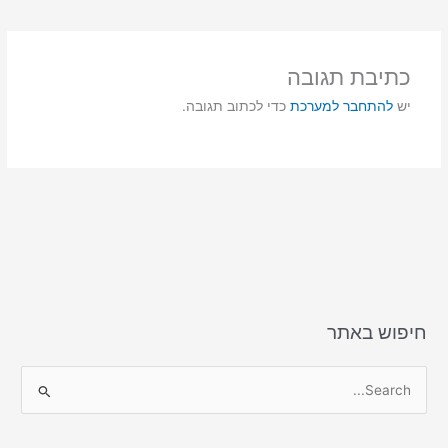
e
l
o
e
d
b
o
o
כתיבת תגובה
n
o
יש
להתחבר למערכת
כדי לכתוב תגובה.
k
חיפוש באתר
S
e
a