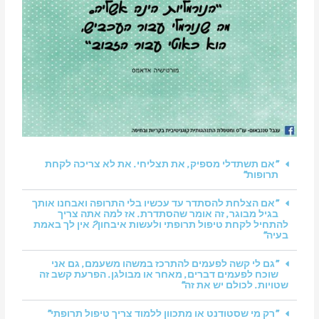
"אם תשתדלי מספיק, את תצליחי. את לא צריכה לקחת
תרופות"
"אם הצלחת להסתדר עד עכשיו בלי התרופה ואבחנו אותך
בגיל מבוגר, זה אומר שהסתדרת. אז למה אתה צריך
להתחיל לקחת טיפול תרופתי ולעשות איבחון? אין לך באמת
בעיה"
"גם לי קשה לפעמים להתרכז במשהו משעמם, גם אני
שוכח לפעמים דברים, מאחר או מבולגן. הפרעת קשב זה
שטויות. לכולם יש את זה"
"רק מי שסטודנט או מתכוון ללמוד צריך טיפול תרופתי"