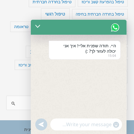
טיפול בהפרעת קשב וריכוז
טיפול בחרדה חברתית
טיפול רגשי
טיפול בחרדה חברתית בחיפה
טעויות חשיבה
טיפול תרופתי להפרעת קשב
טראומה
כישלון
מיומנויות ניהוליות
מחקר
היי. תודה שפנית אליי! איך אני
יכולה לעזור לך? :)
עיצות
מפורסמים עם הפרעת קשב
סדר וארגון
15:04
פוביה
פוסט טראומה
קומורבידיות להפרעת קשב וריכוז
רגשות
תעסוקה
S
e
a
"+chaty_settings.lang.emoji_picker+"
undefined
WhatsApp
r
Copyright © 2026 ענבל טננבאום - עו"ס קלינית
Message