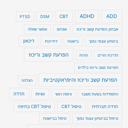
ADHD
ADD
CBT
DSM
PTSD
אבחון הפרעת קשב וריכוז
אוטיזם
אפשר שאלה
דיכאון
ביטחון עצמי נמוך
דחיינות
ביישנות
הפרעת קשב וריכוז
הדרכת הורים
הורות
הפרעת קשב וריכוז בילדים
הפרעת קשב וריכוז והיפראקטיביות
הצלחה
חרדה
זוגיות
התמודדות בשעת משבר
וויסות רגשי
טיפול CBT בחיפה
חרדה חברתית
טיפול CBT
טיפול בביטחון עצמי נמוך
טיפול בביישנות