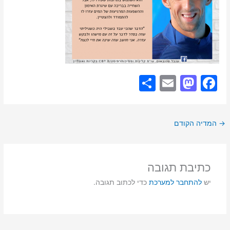
S
E
M
F
h
m
a
a
ar
ai
st
c
→
המדיה הקודם
e
l
o
e
d
b
o
o
כתיבת תגובה
n
o
יש
להתחבר למערכת
כדי לכתוב תגובה.
k