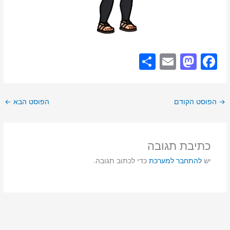
S
E
M
F
h
m
a
a
ar
ai
st
c
→
הפוסט הקודם
הפוסט הבא
←
e
l
o
e
d
b
o
o
כתיבת תגובה
n
o
יש
להתחבר למערכת
כדי לכתוב תגובה.
k