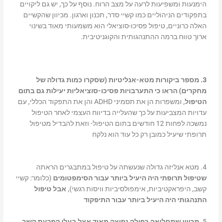
הימנעות ומשפיעות לרעה על מצב הרוח. נוסף על כך, יש גם ליקויים
בתפקודים הניהוליים כמו קשיי סדר, תכנון וארגון. מכיוון שהקשיים
האלה כרוניים, טיפול פסיכו-סוציאלי הוא משמעותי מאוד בשינוי
ארוך טווח ברמה ההתנהגותית והקוגניטיבית.
3. מספר ביקורות מטא-אנליטיות (שסקרו כמות גדולה של
מחקרים) הראו כי התערבויות פסיכו-סוציאליות יעילות גם בתום
הטיפול
, ומשפרות הן את תסמיני ADHD והן את התפקוד הכללי, עם
עדויות המצביעות על כך שהעלייה בדיווח העצמי לאחר הטיפול
נמשכה לפחות 12 חודשים בתום הטיפול- וזאת להבדיל מטיפול
תרופתי שיעיל כמובן רק כל עוד הוא נלקח
4. מטא אנליזה גדולה שנעשתה על טיפול במתבגרים הראתה
שטיפול תרופתי היה היעיל ביותר עבור הסימפטומים
(כלומר: קשיי
קשב, היפראקטיביות, אימפולסיביות וויסות רגשי),
אבל טיפול
התנהגותי היה היעיל ביותר עבור התיפקוד
5.
מכיוון שתחלואה כפולה נפוצה מאוד אצל בעלי הפרעת קשב