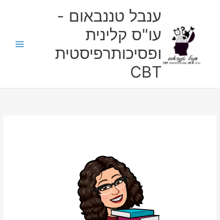
ילוג
ענבל טננבאום -
תוכן
עו"ס קלינית
ופסיכותרפיסטית
CBT