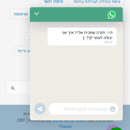
טיפול רגשי
טיפול בחרדה חברתית בחיפה
טעויות חשיבה
טיפול תרופתי להפרעת קשב
טראומה
כישלון
מיומנויות ניהוליות
מחקר
היי. תודה שפנית אליי! איך אני
יכולה לעזור לך? :)
עיצות
מפורסמים עם הפרעת קשב
סדר וארגון
09:22
פוביה
פוסט טראומה
קומורבידיות להפרעת קשב וריכוז
רגשות
תעסוקה
S
e
a
"+chaty_settings.lang.emoji_picker+"
undefined
WhatsApp
r
Copyright © 2026 ענבל טננבאום - עו"ס קלינית
Message
ופסיכותרפיסטית CBT | Powered by
Astra WordPress
c
Theme
h