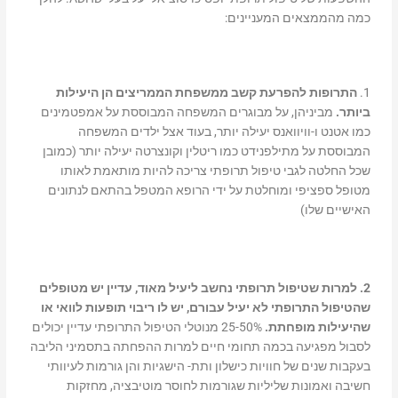
כמה מהממצאים המעניינים:
1.
התרופות להפרעת קשב ממשפחת הממריצים הן היעילות
ביותר.
מביניהן, על מבוגרים המשפחה המבוססת על אמפטמינים
כמו אטנט ו-וויוואנס יעילה יותר, בעוד אצל ילדים המשפחה
המבוססת על מתילפנידט כמו ריטלין וקונצרטה יעילה יותר (כמובן
שכל החלטה לגבי טיפול תרופתי צריכה להיות מותאמת לאותו
מטופל ספציפי ומוחלטת על ידי הרופא המטפל בהתאם לנתונים
האישיים שלו)
2. למרות שטיפול תרופתי נחשב ליעיל מאוד, עדיין יש מטופלים
שהטיפול התרופתי לא יעיל עבורם, יש לו ריבוי תופעות לוואי או
שהיעילות מופחתת.
25-50% מנוטלי הטיפול התרופתי עדיין יכולים
לסבול מפגיעה בכמה תחומי חיים למרות ההפחתה בתסמיני הליבה
בעקבות שנים של חוויות כישלון ותת- הישגיות והן גורמות לעיוותי
חשיבה ואמונות שליליות שגורמות לחוסר מוטיבציה, מחזקות