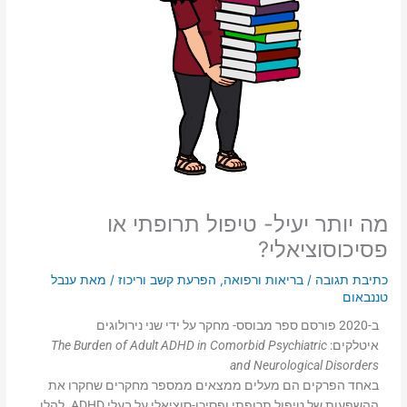
מה יותר יעיל- טיפול תרופתי או
פסיכוסוציאלי?
כתיבת תגובה
/
בריאות ורפואה
,
הפרעת קשב וריכוז
/ מאת
ענבל
טננבאום
ב-2020 פורסם ספר מבוסס- מחקר על ידי שני נירולוגים
איטלקים:
The Burden of Adult ADHD in Comorbid Psychiatric
and Neurological Disorders
באחד הפרקים הם מעלים ממצאים ממספר מחקרים שחקרו את
ההשפעות של טיפול תרופתי ופסיכו-סוציאלי על בעלי ADHD. להלן