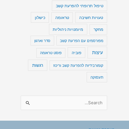
טיפול תרופתי להפרעת קשב
טעויות חשיבה
כישלון
טראומה
מיומנויות ניהוליות
מחקר
מפורסמים עם הפרעת קשב
סדר וארגון
עיצות
פוביה
פוסט טראומה
רגשות
קומורבידיות להפרעת קשב וריכוז
תעסוקה
S
e
a