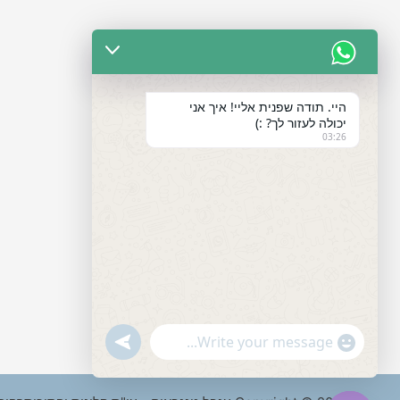
היי. תודה שפנית אליי! איך אני
יכולה לעזור לך? :)
03:26
"+chaty_settings.lang.emoji_picker+"
undefined
WhatsApp
Message