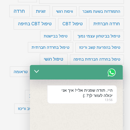
חרדה
זוגיות
התמודדות בשעת משבר
וויסות רגשי
טיפול CBT בחיפה
חרדה חברתית
טיפול CBT
טיפול בביטחון עצמי נמוך
טיפול בביישנות
טיפול בהפרעת קשב וריכוז
טיפול בחרדה חברתית
טיפול רגשי
טיפול בחרדה חברתית בחיפה
טעויות חשיבה
טיפול תרופתי להפרעת קשב
טראומה
כישלון
מיומנויות ניהוליות
מחקר
היי. תודה שפנית אליי! איך אני
יכולה לעזור לך? :)
עיצות
מפורסמים עם הפרעת קשב
סדר וארגון
13:56
פוביה
פוסט טראומה
קומורבידיות להפרעת קשב וריכוז
רגשות
תעסוקה