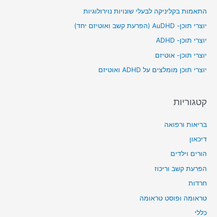
c
התאמות בקליניקה לבעלי שונויות נוירולוגיות
h
יוצרי תוכן- AuDHD (הפרעת קשב ואוטיזם יחד)
f
יוצרי תוכן- ADHD
o
יוצרי תוכן- אוטיזם
r
יוצרי תוכן מומלצים על ADHD ואוטיזם
:
קטגוריות
בריאות ורפואה
דיכאון
הורים וילדים
הפרעת קשב וריכוז
חרדות
טראומה ופוסט טראומה
כללי