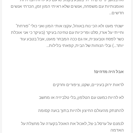
ואומנותיות עם משפחה, אנשים שלא ראיתי המון זמן, הכרתי אנשים
חדשים…
ישנתי מעט ולא הכי נוח באוהל, עקצו אותי המון ואני כולי "פורחת"
וחייתי על אורז, סלט ופריכיות עם טחינה בעיקר (בעיקר כי אני אוכלת
כשר לפסח וטבעונית, אז גם ככה המבחר מועט, אבל בטבע עוד
יותר…) ובלי הנוחות של הבית, קפאתי בלילות…
אבל היה מדהים!
לראות ירוק בעיניים, שקט, ציפורים וחרקים
לא להיות כמעט עם הטלפון, בלי טלביזיה או מחשב
להתנתק מהעולם החיצון ולהיות בתוך בועה קסומה
לנמנם על ערסל ב-צל, לאכול את האוכל בקערה על מחצלת על
האדמה