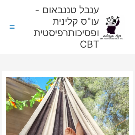
ילוג
ענבל טננבאום -
תוכן
עו"ס קלינית
ופסיכותרפיסטית
CBT