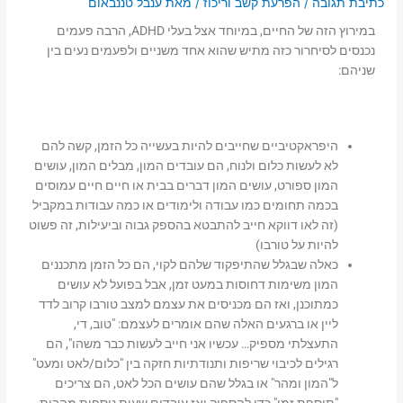
כתיבת תגובה
/
הפרעת קשב וריכוז
/ מאת
ענבל טננבאום
במירוץ הזה של החיים, במיוחד אצל בעלי ADHD, הרבה פעמים
נכנסים לסיחרור כזה מתיש שהוא אחד משניים ולפעמים נעים בין
שניהם:
היפראקטיביים שחייבים להיות בעשייה כל הזמן, קשה להם
לא לעשות כלום ולנוח, הם עובדים המון, מבלים המון, עושים
המון ספורט, עושים המון דברים בבית או חיים חיים עמוסים
בכמה תחומים כמו עבודה ולימודים או כמה עבודות במקביל
(זה לאו דווקא חייב להתבטא בהספק גבוה וביעילות, זה פשוט
להיות על טורבו)
כאלה שבגלל שהתיפקוד שלהם לקוי, הם כל הזמן מתכננים
המון משימות דחוסות במעט זמן, אבל בפועל לא עושים
כמתוכנן, ואז הם מכניסים את עצמם למצב טורבו קרוב לדד
ליין או ברגעים האלה שהם אומרים לעצמם: "טוב, די,
התעצלתי מספיק… עכשיו אני חייב לעשות כבר משהו", הם
רגילים לכיבוי שריפות ותנודתיות חזקה בין "כלום/לאט ומעט"
ל"המון ומהר" או בגלל שהם עושים הכל לאט, הם צריכים