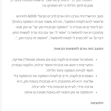
"תוספת זמן" כדי להספיק ואז עובדים שעות נוספות מהבית,
מנקים לתוך הלילה כי לא הספיקו וכו'
מצב ההישרדות/ טורבו הזה גורם לרבים מבעלי ADHD להרגיש
ש"אסור להם לקחת הפסקה", וזה לא משנה אם זה הפסקה במהלך
יום לימודים או עבודה כי "הפסקה מבזבזת זמן יקר" או זמן פנאי
מתוכנן ויציאה לחופשה כי "אסור לי, אני גם ככה צריך לעשות המון
דברים" או "לא מגיע לי לצאת לחופשה", "חופשה זה בזבוז זמן…".
המצב הזה גורם לתופעות הבאות:
מאמץ עד שמגיעים לקצה (גם אם מאמץ מנטאלי) שחיקה,
התעייפות וייאוש ואז איטיות וחוסר יעילות, הלקאה עצמית,
חוסר לקיחת הפסקה וחוזר חלילה
כשמגיעים לקצה, חייבים לקחת הפסקה ואז ההפסקה בלי
שליטה- היא לא מתוכננת, היא מבזבזת באמת זמן, היא
ארוכה מידי, לעיתים תכופות מידי ולא יעילה
ההפסקה או זמן הפנאי לא באמת מטעינים אותנו
התוצאה
: