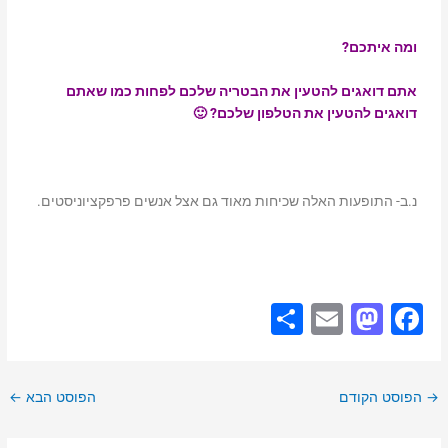
ומה איתכם?
אתם דואגים להטעין את הבטריה שלכם לפחות כמו שאתם
דואגים להטעין את הטלפון שלכם? 🙂
נ.ב- התופעות האלה שכיחות מאוד גם אצל אנשים פרפקציוניסטים.
S
E
M
F
h
m
a
a
ar
ai
st
c
→
הפוסט הקודם
הפוסט הבא
←
e
l
o
e
d
b