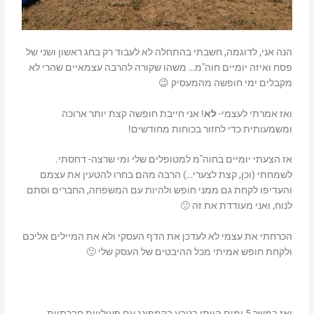
הנה אני, לדוגמה, חשבתי בהתחלה לא לעבוד רק בחג ראשון ושני של
פסח ואיזה יומיים חוה"מ… משהו שקורה להרבה עצמאיים שהרי לא
מקבלים ימי חופשה מהמעסיק 😉
ואז אמרתי לעצמי-
לא
! אני חייבת חופשה קצת יותר ארוכה
ומשמעותית כדי לחזור בכוחות מחודשים!
אז הצעתי יומיים בחוה"מ למטופלים שלי ומי שרצה- דחסתי.
לשמחתי (וכן, קצת לצערי…) הרבה מהם בחרו להטעין את עצמם
והעדיפו לקחת גם ממני חופש ולהיות עם המשפחה, החברים וסתם
לנוח, ואני מעודדת את זה 🙂
הכרחתי את עצמי לא לעדכן את הדף העסקי ולא את המיילים אליכם
ולקחת חופש אמיתי מכל ההיבטים של העסק שלי 🙂
ואז במשך 5 ימים הייתי בטבע בקמפינג עם פעילויות חברתיות