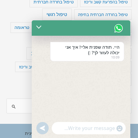
טיפול בהפרעת קשב וריכוז
טיפול בחרדה חברתית
טיפול רגשי
טיפול בחרדה חברתית בחיפה
טעויות חשיבה
טיפול תרופתי להפרעת קשב
טראומה
כישלון
מיומנויות ניהוליות
מחקר
היי. תודה שפנית אליי! איך אני
יכולה לעזור לך? :)
עיצות
מפורסמים עם הפרעת קשב
סדר וארגון
10:09
פוביה
פוסט טראומה
קומורבידיות להפרעת קשב וריכוז
רגשות
תעסוקה
S
e
a
"+chaty_settings.lang.emoji_picker+"
undefined
WhatsApp
r
Copyright © 2026 ענבל טננבאום - עו"ס קלינית
Message