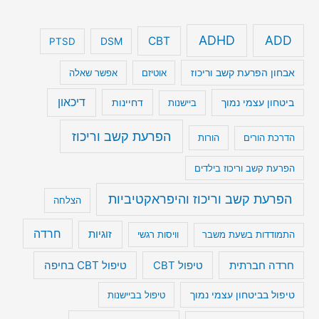
ADHD
ADD
CBT
DSM
PTSD
אבחון הפרעת קשב וריכוז
אוטיזם
אפשר שאלה
דיכאון
ביטחון עצמי נמוך
דחיינות
ביישנות
הפרעת קשב וריכוז
הדרכת הורים
הורות
הפרעת קשב וריכוז בילדים
הפרעת קשב וריכוז והיפראקטיביות
הצלחה
חרדה
זוגיות
התמודדות בשעת משבר
וויסות רגשי
טיפול CBT בחיפה
חרדה חברתית
טיפול CBT
טיפול בביטחון עצמי נמוך
טיפול בביישנות