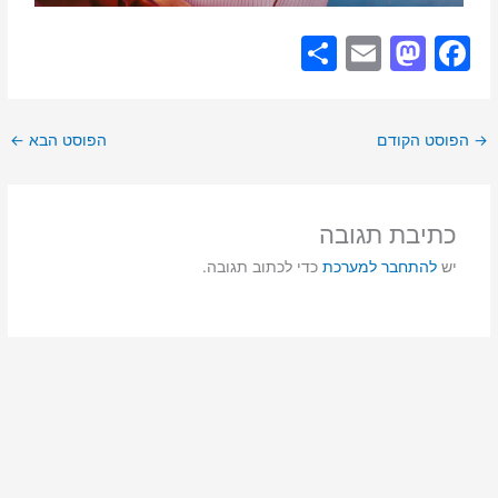
S
E
M
F
h
m
a
a
ar
ai
st
c
→
הפוסט הקודם
הפוסט הבא
←
e
l
o
e
d
b
o
o
כתיבת תגובה
n
o
יש
להתחבר למערכת
כדי לכתוב תגובה.
k