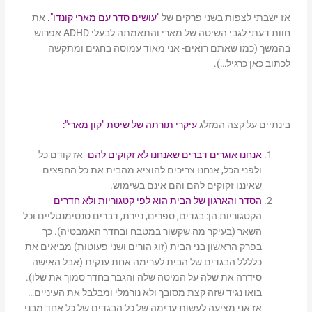
אז ישבתי לצפות בשני פרקים של
"עושים סדר עם מארי קונדו".
את
חוות דעתי לגבי השיטה של מארי והתאמתה לבעלי ADHD אפרוש
בהמשך (כמו שאתם רואים- אני מאוד עמוסה בחגים ומתקשה
לכתוב כאן כרגיל…).
בינתיים על קצה המזלג
עיקרי תורתה של שיטת "קון מארי":
אנחנו אוגרים דברים שאנחנו לא זקוקים להם-
אז קודם כל
ולפני הכל, אנחנו צריכים להוציא מהבית את כל החפצים
שאיננו זקוקים להם והם אינם בשימוש.
הסדר והארגון של הבית הוא לפי קטגוריות ולא חדרים-
הקטגוריות הן: בגדים, ספרים, ניירת, דברים סנטימנטליים וכל
השאר (בעיקר מה שקשור במטבח ובחדר האמבטיה). כך
בפרק הראשון בני הבית (זוג הורים ושני פעוטות) מביאים את
כלללל הבגדים של הבית לערימה אחת ענקית (אבל האישה
סידרה את שלה על המיטה שלה והגבר בחדר סמוך את שלו).
בואו נגיד שזה קצת מסובך ולא נורמלי ומבלבל את העיניים…
אז אני מציעה לעשות ערימה של כל הבגדים של כל אחד מבני