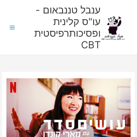
ילוג
ענבל טננבאום -
תוכן
עו"ס קלינית
ופסיכותרפיסטית
CBT