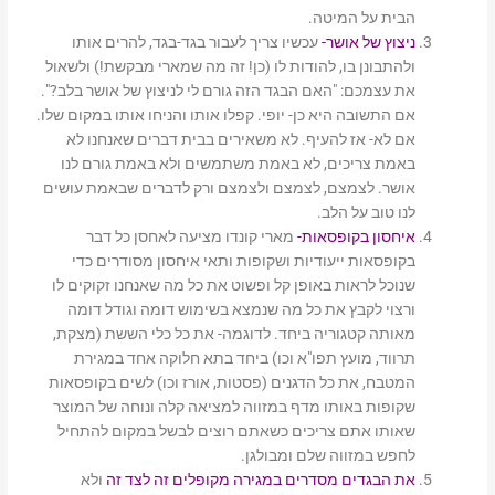
הבית על המיטה.
ניצוץ של אושר-
עכשיו צריך לעבור בגד-בגד, להרים אותו
ולהתבונן בו, להודות לו (כן! זה מה שמארי מבקשת!) ולשאול
את עצמכם: "האם הבגד הזה גורם לי לניצוץ של אושר בלב?".
אם התשובה היא כן- יופי. קפלו אותו והניחו אותו במקום שלו.
אם לא- אז להעיף. לא משאירים בבית דברים שאנחנו לא
באמת צריכים, לא באמת משתמשים ולא באמת גורם לנו
אושר. לצמצם, לצמצם ולצמצם ורק לדברים שבאמת עושים
לנו טוב על הלב.
איחסון בקופסאות-
מארי קונדו מציעה לאחסן כל דבר
בקופסאות ייעודיות ושקופות ותאי איחסון מסודרים כדי
שנוכל לראות באופן קל ופשוט את כל מה שאנחנו זקוקים לו
ורצוי לקבץ את כל מה שנמצא בשימוש דומה וגודל דומה
מאותה קטגוריה ביחד. לדוגמה- את כל כלי הששת (מצקת,
תרווד, מועץ תפו"א וכו) ביחד בתא חלוקה אחד במגירת
המטבח, את כל הדגנים (פסטות, אורז וכו) לשים בקופסאות
שקופות באותו מדף במזווה למציאה קלה ונוחה של המוצר
שאותו אתם צריכים כשאתם רוצים לבשל במקום להתחיל
לחפש במזווה שלם ומבולגן.
את הבגדים מסדרים במגירה מקופלים זה לצד זה
ולא