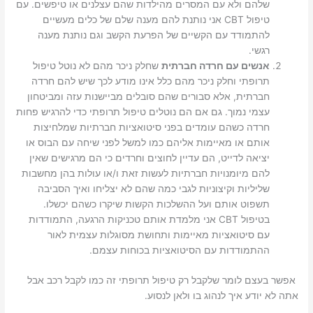
שלהם ולא עם המסרים מהילדות שהם עצלנים או טיפשים. עם
טיפול CBT אני נותנת להם מענה שלם של כלים מעשיים
להתמודד עם הקשיים של הפרעת הקשב וגם נותנת מענה
רגשי.
אנשים עם חרדה חברתית
שחלק ניכר מהם לא נוטל טיפול
תרופתי וחלק ניכר מהם כלל אינו מודע לכך שיש להם חרדה
חברתית, אלא סבורים שהם סובלים מביישנות עזה ומביטחון
עצמי נמוך. גם אם הם נוטלים טיפול תרופתי כדי להרגיש פחות
חרדה כשהם עומדים בפני סיטואציות חברתיות שמלחיצות
אותם או מאיימות אליהם כמו למשל לפני שיחה עם הבוס או
יציאה לדייט, הם עדיין לחוצים וחרדים כי הם מרגישים שאין
להם מיומנויות חברתיות לעשות זאת ו/או עולות בהן מחשבות
שליליות וקיצוניות לגבי כמה שהם לא יצליחו ואיך הסביבה
תשפוט אותם ועל ההשלכות הקשות שיקרו כשהם יכשלו.
בטיפול CBT אני מלמדת אותם טכניקות הרגעה, התמודדות
עם סיטואציות מאיימות ותחושת מסוגלות עצמית לאור
ההתמודדות עם הסיטואציות בכוחות עצמם.
אפשר בעצם לומר שלקבל רק טיפול תרופתי זה כמו לקבל רכב אבל
אתה לא יודע איך לנהוג בו ולאן לנסוע.