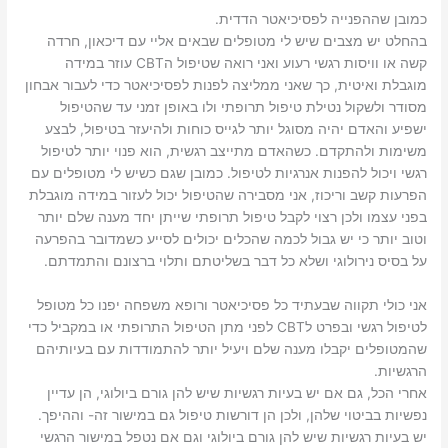
כמובן שההפנייה לפסיכיאטר הדדית.
בהחלט יש מצבים שיש לי מטופלים שבאים אליי עם דיכאון, חרדה
קשה או וויסות רגשי רעוע ואני רואה שטיפול הCBT עוזר במידה
מוגבלת ואיטית, כך שאני ממליצה לפנות לפסיכיאטר כדי לעבור אבחון
מסודר ולשקול נטילת טיפול תרופתי ולו באופן זמני עד שהטיפול
ישפיע והאדם יהיה מסוגל יותר לגייס כוחות ולהיעזר בטיפול, לבצע
משימות ולהתקדם. כשהאדם מתייצב רגשית, הוא פנוי יותר לטיפול
רגשי ויכול להפנות אנרגיות לטיפול. כמובן שגם כשיש לי מטופלים עם
הפרעות קשב וריכוז, אני מסבירה שהטיפול יכול לעזור במידה מוגבלת
בפני עצמו ולכן רצוי לקבל טיפול תרופתי שייתן יחד מענה שלם יותר
וטוב יותר כי יש גבול לכמה שהכלים יכולים לסייע כשמדובר בהפרעה
על בסיס נירולוגי ושלא כל דבר בשליטתם ותלוי ברצונם והתמדתם.
אני כולי תקווה שבעתיד כל פסיכיאטר ורופא משפחה יפנו כל מטופל
לטיפול רגשי ובפרט לCBT לפני מתן הטיפול התרופתי או במקביל כדי
שהמטופלים יקבלו מענה שלם ויעיל יותר להתמודדות עם בעיותיהם
הרגשיות.
אחרי הכל, גם אם יש בעיות רגשיות שיש להן גורם ביולוגי, הן עדיין
נפשיות בביטוי שלהן, ולכן הן דורשות טיפול גם במישור זה- וההיפך.
יש בעיות רגשיות שיש להן גורם ביולוגי וגם אם נטפל במישור הרגשי