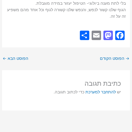
בלי לתת מענה ביולוגי- הטיפול יעזור במידה מוגבלת.
הגוף שלנו קשור לנפש, והנפש שלנו קשורה לגוף וכל אחד מהם משפיע
זה על זה.
S
E
M
F
h
m
a
a
ar
ai
st
c
→
הפוסט הקודם
הפוסט הבא
←
e
l
o
e
d
b
o
o
כתיבת תגובה
n
o
יש
להתחבר למערכת
כדי לכתוב תגובה.
k