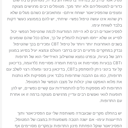
פסיכיאטרים רבים, במיוחד ברפואה הציבורית, מסתפקים בלרשום
כדורים למטופליהם ולא יותר מכך. מטופלים רבים מרגישים מצוקה
ומצפים שהפסיכיאטר ישוחח איתם- ומתאכזבים כשהם מגלים שלא
רק שהוא אינו עושה טיפול נפשי- שיחתי, יש להם בממוצע כעשר דקות
בלבד לשוחח עימו.
לפסיכיאטרים רבים לא הייתה המודעות לכמה שהטיפול הנפשי יכול
לסייע או שלא ייחסו חשיבות להמליץ על כך, אולם ככל שהם שומעים
בשנים האחרונות יותר ויותר על טיפול CBT ומכירים בכך שהטיפול
נבדק במחקרים מדעיים רבים ברחבי העולם ונמצא יעיל בסיוע במגוון
רחב של בעיות, ובפרט נמצא שהשילוב האידיאלי הוא של תרופות
וCBT בבעיות מסויימות או ברמת חומרה מסויימת (לדוגמה, בדיכאון
קל עד בינוני ניתן להסתפק בCBT, בדיכאון בינוני ומעלה רצוי לשלב עם
תרופות), כמו גם ההבנה שתרופות בלבד אינן מספיקות ולא נותנות
את מלוא האפקט שהן יכולות על מצבו הנפשי של המטופל.
התרופות לא מספקות כלים להתמודדות עם קשיים נפשיים, יש להן
תופעות לוואי ואנשים רבים עדיין מרגישים מצוקה ברמה זו או אחרת
עם התרופות.
יש בהחלט מקרים שבעבודה משותפת שלי עם הפסיכיאטר ותוך
התייעצות עימו- אם ישנה הטבה משמעותית במצבו של המטופל,
הפסיכיאטר שוקל הפחתת מינון התרופות ובמקרים מסויימים אף