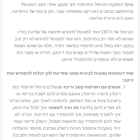
שוקל הפסקת הטיפול התרופתי תוך מעקב אחרי מצב המטופל
ובהתחשב בנתונים כמו רקע משפחתי-גנטי, זמן קיומה של ההפרעה,
האם היא כרונית וכדומה.
הטיפול של הCBT עוזר למטופל להרגיש תחושה של שליטה בחייו
ושהוא לא תלוי רק בתרופות, הוא עוזר למטופל להרגיש לא רק יציב
במצב רוחו בגלל סיוע תרופתי במישור הפיזי, אלא גם שהוא מסוגל
לעמוד בפני רגשות שליליים קשים כמו דיכאון, חרדה או מצבי רוח
משתנים ולא מווסתים ולהתמודד איתם.
שתי דוגמאות נפוצות לבעיות שאני מסייעת להן יכולות להמחיש זאת
היטב:
אנשים עם הפרעות קשב וריכוז
שנוטלים טיפול תרופתי כמו
ריטלין ודומיו. הריטלין אומנם מסייע להם לשבת בכיתה או
בישיבת צוות או מול המחשב ולהתרכז לאורך זמן, אולם הכדור
לא מסייע להם בלדעת
מה ואיך לעשות-
איך לנהל את הזמן,
איך לתעדף משימות, איך להתמודד עם דחיינות. הכדור לא
עוזר להם להתמודד עם תחושות תסכול, כישלון ודימוי עצמי
ירוד בעקבות אינספור חוויות כישלון ואכזבה מחוסר ההצלחה
שלהם, מההשוואה האינסופית של הישגיהם לעומת הסביבה