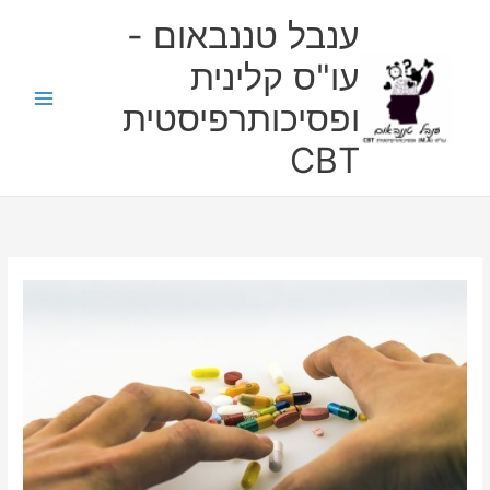
ילוג
ענבל טננבאום -
תוכן
עו"ס קלינית
ופסיכותרפיסטית
CBT