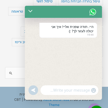
טיפול רגשי
טיפול בחרדה חברתית בחיפה
טעויות חשיבה
טיפול תרופתי להפרעת קשב
טראומה
כישלון
מיומנויות ניהוליות
מחקר
היי. תודה שפנית אליי! איך אני
יכולה לעזור לך? :)
עיצות
מפורסמים עם הפרעת קשב
סדר וארגון
19:44
פוביה
פוסט טראומה
קומורבידיות להפרעת קשב וריכוז
רגשות
תעסוקה
S
e
a
"+chaty_settings.lang.emoji_picker+"
undefined
WhatsApp
r
Copyright © 2026 ענבל טננבאום - עו"ס קלינית
Message
ופסיכותרפיסטית CBT | Powered by
Astra WordPress
c
Theme
h