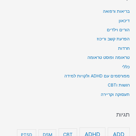
בריאות ורפואה
דיכאון
הורים וילדים
הפרעת קשב וריכוז
חרדות
טראומה ופוסט טראומה
כללי
מפורסמים עם ADHD ולקויות למידה
רגשות וCBT
תעסוקה וקריירה
תגיות
ADHD
ADD
CBT
DSM
PTSD