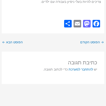
צריכים להיות בעלי ניסיון בעבודה עם ילדים.
S
E
M
F
h
m
a
a
ar
ai
st
c
→
הפוסט הקודם
הפוסט הבא
←
e
l
o
e
d
b
o
o
כתיבת תגובה
n
o
יש
להתחבר למערכת
כדי לכתוב תגובה.
k