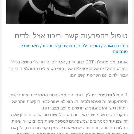
טיפול בהפרעות קשב וריכוז אצל ילדים
כתיבת תגובה
/
הורים וילדים
,
הפרעת קשב וריכוז
/ מאת
ענבל
טננבאום
אומנם אני מטפלת CBT במבוגרים, אבל לפי הידע שלי בנושא בכלל
ובפרט מהילדים של המטופלים שלי, סוגי הטיפולים המומלצים ביותר
עבור ילדים עם הפרעות קשב הם:
1. טיפול תרופתי.
ריטלין ודומיו הם ממשפחת הממריצים עוזר לקשב,
היפראקטיביות ואימפולסיביות. הוא לא יעזור לבעיות קשות יותר של
וויסות רגשי והתנהגותי שדורשים מייצב מצבי רוח.
במקרים שדרוש מייצבי מצברוח נוטים לרשום סטרטרה. היתרון שלה
זה שבניגוד לממריצים שמשפיעים למספר שעות מסוים 4-12 שעות
בתלות בתרופה, זו תרופה שנמצאת כל הזמן בקביעות בדם, ולכן גם