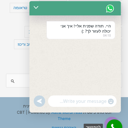
טעויות חשיבה
טיפול תרופתי להפרעת קשב
טראומה
כישלון
מיומנויות ניהוליות
מחקר
היי. תודה שפנית אליי! איך אני
יכולה לעזור לך? :)
עיצות
מפורסמים עם הפרעת קשב
סדר וארגון
04:10
פוביה
פוסט טראומה
קומורבידיות להפרעת קשב וריכוז
רגשות
תעסוקה
S
e
a
"+chaty_settings.lang.emoji_picker+"
undefined
WhatsApp
r
Copyright © 2026 ענבל טננבאום - עו"ס קלינית
Message
ופסיכותרפיסטית CBT | Powered by
Astra WordPress
c
Theme
h
להתקשר
הצהרת נגישות