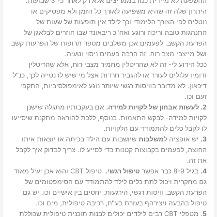
ההשפעה לא מיידית כמו בממריצים אלא רק לאחר כ- 3 שבועות.
היתרון שלה זה שהיא משפיעה לאורך כל הזמן ולא מפסיקים או
נוטלים לפי הצורך הלימודי וכך לילד אין תופעות של שעות של
התנהגות טובה וריכוז ורוגע ואח"כ ריבאונד שבו חוזרים לבלאגן של
הפרעת הקשב. לפעמים אכן משלבים מספר תרופות של הפרעות קשב
ושל מייצבי מצב רוח. זה הרבה פעמים ניסוי וטעיה.
ככל הידוע לי- זה לא שהריטלין מחמיר מצבי רוח, אלא שהריטלין
ודומיו עלולים לעורר או להגביר חרדות אצל מי שיש לו נטייה לכך, כנ"ל
דיכאון. לא מדובר בוויסות רגשי שיותר נוגע לאימפולסיביות, התקפי
זעם וכו.
2. לעשות אבחון של לקויות למידה.
אם בעקבותיו מתגלה שישנן
לקויות למידה- לבקש התאמות. בנוסף, ללכת להוראה מתקנת שיסייעו
לו לקבל כלים להתמודד עם הלקויות.
3.
יש אופציה ל
משלבות
שיושבות עם הילד בכיתה או יוצאות איתו
החוצה, לפעמים בקבוצות קטנות כדי לסייע לו. צריך לבדוק איך לקבל
את זה.
4.
בגיל 8-9 כבר אפשר
טיפול רגשי.
טיפול CBT והוא אכן יעיל מאוד
גם מחקרית ויכול לתת כלים לילד להתמודד עם הסימפטומים של
הפרעת הקשב, וויסות רגשי, הירגעות, יחסים בין אישיים וכו. יש גם
טיפול בהבעה ויצירהף בעזרת בע"ח, רכיבה טיפולית, מים וכו.
5
. מטפלי CBT רבים לילדים יכולים לבנות תוכנית טיפולית שכוללת