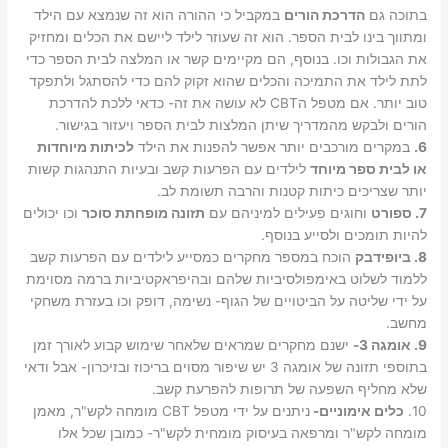
בתוכה גם
הדרכת הורים
במקביל כי ההורה הוא זה שנמצא עם הילד
ומתווך בינו לבית הספר. הוא זה שעוזר לילד ליישם את הכלים ומחזיק
את הגבולות וכו. בנוסף, הם מקיימים קשר או המלצה לבית הספר כדי
לתת לילד את התמיכה והכלים שהוא זקוק להם כדי להסתגל ולתפקד
טוב יותר. אם מטפל הCBT לא עושה את זה- כדאי ללכת להדרכת
הורים ולבקש מהמדריך שיתן המלצות לבית הספר ויעזור בגישור.
6.
במקרים מורכבים יותר אפשר להפנות את הילד
לכיתות מיוחדות
או לבית ספר מיוחד
לילדים עם הפרעות קשב ובעיות התנהגות קשות
יותר שצריכים כיתות קטנות והרבה תשומת לב.
7. ספורט
וחוגים פעילים למיניהם עם
תזונה מופחתת סוכר
וכו יכולים
להיות תומכים ולסייע בנוסף.
8. ביופידבק
הוכח במספר מחקרים כמסייע לילדים עם הפרעות קשב
ללמוד לשלוט באימפולסיביות שלהם ובהיפראקטיביות ברמה מסוימת
על ידי שליטה על הביטויים של הגוף- נשימה, דופק וכו בעזרת משחקי
מחשב.
9. אומגה 3-
ישנם מחקרים שמראים שלאחר שימוש קבוע לאורך זמן
בתוספי תזונה של אומגה 3 יש שיפור מסוים בריכוז ובזיכרון- אבל ודאי
שלא מחליף השפעה של תרופות להפרעת קשב.
10.
כלים אימוניים-
ניתנים על ידי מטפל CBT מומחה לקש"ר, מאמן
מומחה לקש"ר ומרפאה בעיסוק מומחית לקש"ר- כמובן שכל אלו