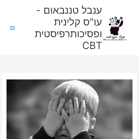
ילוג
ענבל טננבאום -
תוכן
עו"ס קלינית
ופסיכותרפיסטית
CBT