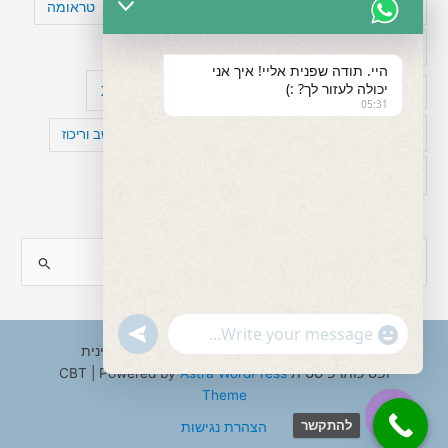
טעויות חשיבה
טיפול תרופתי להפרעת קשב
טראומה
כישלון
מיומנויות ניהוליות
מחקר
היי. תודה שפנית אליי! איך אני
יכולה לעזור לך? :)
עיצות
מפורסמים עם הפרעת קשב
סדר וארגון
05:31
פוביה
פוסט טראומה
קומורבידיות להפרעת קשב וריכוז
רגשות
תעסוקה
S
e
a
"+chaty_settings.lang.emoji_picker+"
undefined
WhatsApp
r
Copyright © 2026 ענבל טננבאום - עו"ס קלינית
Message
ופסיכותרפיסטית CBT | Powered by
Astra WordPress
c
Theme
h
להתקשר
הצהרת נגישות
f