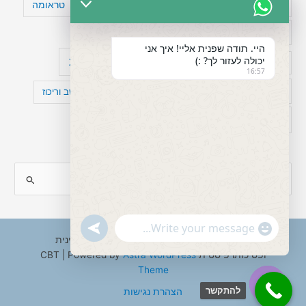
טעויות חשיבה
טיפול תרופתי להפרעת קשב
טראומה
כישלון
מיומנויות ניהוליות
מחקר
היי. תודה שפנית אליי! איך אני
יכולה לעזור לך? :)
עיצות
מפורסמים עם הפרעת קשב
סדר וארגון
16:57
פוביה
פוסט טראומה
קומורבידיות להפרעת קשב וריכוז
רגשות
תעסוקה
S
e
a
"+chaty_settings.lang.emoji_picker+"
undefined
WhatsApp
r
Copyright © 2026 ענבל טננבאום - עו"ס קלינית
Message
ופסיכותרפיסטית CBT | Powered by
Astra WordPress
c
Theme
h
להתקשר
הצהרת נגישות
f