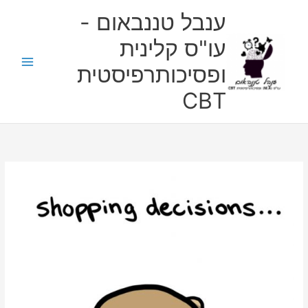
ילוג
ענבל טננבאום -
תוכן
עו"ס קלינית
ופסיכותרפיסטית
CBT