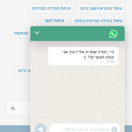
טיפול בהפרעת קשב וריכוז
טיפול בחרדה חברתית
טיפול רגשי
טיפול בחרדה חברתית בחיפה
טעויות חשיבה
טיפול תרופתי להפרעת קשב
טראומה
כישלון
מיומנויות ניהוליות
מחקר
היי. תודה שפנית אליי! איך אני
יכולה לעזור לך? :)
עיצות
מפורסמים עם הפרעת קשב
סדר וארגון
11:59
פוביה
פוסט טראומה
קומורבידיות להפרעת קשב וריכוז
רגשות
תעסוקה
S
e
a
"+chaty_settings.lang.emoji_picker+"
undefined