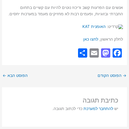
אנשים עם הפרעות קשב וריכוז נוטים להיות עם קשיים בתחום
החברתי ובזוגיות, ופעמים רבות לא מחזיקים מעמד במערכות יחסים.
קרדיט:
האומנית KAT
לחלק הראשון,
לחצו כאן
S
E
M
F
h
m
a
a
ar
ai
st
c
→
הפוסט הקודם
הפוסט הבא
←
e
l
o
e
d
b
o
o
כתיבת תגובה
n
o
יש
להתחבר למערכת
כדי לכתוב תגובה.
k