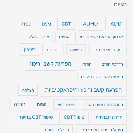
תגיות
ADHD
ADD
CBT
DSM
PTSD
אבחון הפרעת קשב וריכוז
אוטיזם
אפשר שאלה
דיכאון
ביטחון עצמי נמוך
דחיינות
ביישנות
הפרעת קשב וריכוז
הדרכת הורים
הורות
הפרעת קשב וריכוז בילדים
הפרעת קשב וריכוז והיפראקטיביות
הצלחה
חרדה
זוגיות
התמודדות בשעת משבר
וויסות רגשי
טיפול CBT בחיפה
חרדה חברתית
טיפול CBT
טיפול בביטחון עצמי נמוך
טיפול בביישנות