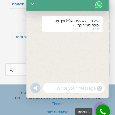
טעויות חשיבה
טיפול תרופתי להפרעת קשב
טראומה
כישלון
מיומנויות ניהוליות
מחקר
היי. תודה שפנית אליי! איך אני
יכולה לעזור לך? :)
עיצות
מפורסמים עם הפרעת קשב
סדר וארגון
17:11
פוביה
פוסט טראומה
קומורבידיות להפרעת קשב וריכוז
רגשות
תעסוקה
S
e
a
"+chaty_settings.lang.emoji_picker+"
undefined
WhatsApp
r
Copyright © 2026 ענבל טננבאום - עו"ס קלינית
Message
ופסיכותרפיסטית CBT | Powered by
Astra WordPress
c
Theme
h
להתקשר
הצהרת נגישות
f