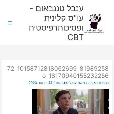
ילוג
ענבל טננבאום -
תוכן
עו"ס קלינית
ופסיכותרפיסטית
CBT
81989258_10158712818062699_72
18170940155232256_o
כתיבת תגובה
/ מאת
ענבל טננבאום
/
14 בינואר 2020