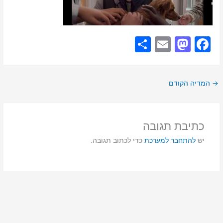
S
E
M
F
h
m
a
a
ar
ai
st
c
→
המדיה הקודם
e
l
o
e
d
b
o
o
כתיבת תגובה
n
o
יש
להתחבר למערכת
כדי לכתוב תגובה.
k