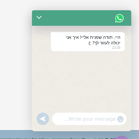
היי. תודה שפנית אליי! איך אני
יכולה לעזור לך? :)
22:20
"+chaty_settings.lang.emoji_picker+"
undefined
WhatsApp
Message