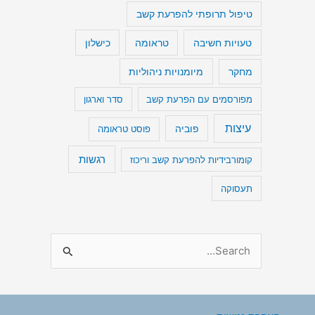
טיפול תרופתי להפרעת קשב
טעויות חשיבה
כישלון
טראומה
מיומנויות ניהוליות
מחקר
מפורסמים עם הפרעת קשב
סדר וארגון
עיצות
פוביה
פוסט טראומה
רגשות
קומורבידיות להפרעת קשב וריכוז
תעסוקה
S
e
a