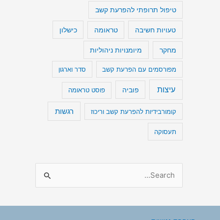
טיפול תרופתי להפרעת קשב
טעויות חשיבה
כישלון
טראומה
מיומנויות ניהוליות
מחקר
מפורסמים עם הפרעת קשב
סדר וארגון
עיצות
פוביה
פוסט טראומה
רגשות
קומורבידיות להפרעת קשב וריכוז
תעסוקה
S
e
a