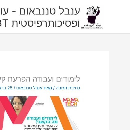
ילוג
ענבל טננבאום - עו"
תוכן
ופסיכותרפיסטית CBT
לימודים ועבודה הפרעת קשב ור
כתיבת תגובה
/ מאת
ענבל טננבאום
/
25 בדצמבר 2018