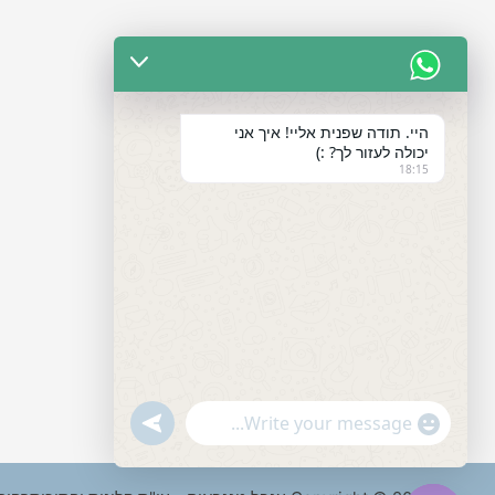
היי. תודה שפנית אליי! איך אני
יכולה לעזור לך? :)
18:15
"+chaty_settings.lang.emoji_picker+"
undefined
WhatsApp
Message