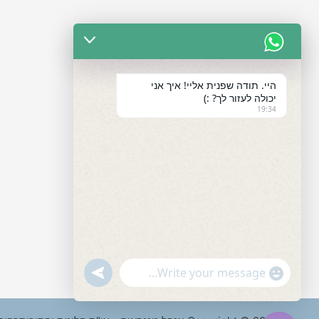
היי. תודה שפנית אליי! איך אני
יכולה לעזור לך? :)
19:34
"+chaty_settings.lang.emoji_picker+"
undefined
WhatsApp
Message