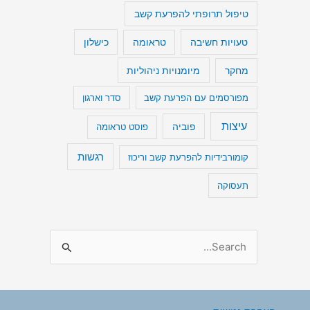
טיפול תרופתי להפרעת קשב
טעויות חשיבה
כישלון
טראומה
מיומנויות ניהוליות
מחקר
מפורסמים עם הפרעת קשב
סדר וארגון
עיצות
פוביה
פוסט טראומה
רגשות
קומורבידיות להפרעת קשב וריכוז
תעסוקה
S
e
a