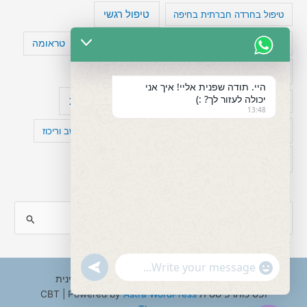
טיפול רגשי
טיפול בחרדה חברתית בחיפה
טעויות חשיבה
טיפול תרופתי להפרעת קשב
טראומה
כישלון
מיומנויות ניהוליות
מחקר
היי. תודה שפנית אליי! איך אני
יכולה לעזור לך? :)
עיצות
מפורסמים עם הפרעת קשב
סדר וארגון
13:48
פוביה
פוסט טראומה
קומורבידיות להפרעת קשב וריכוז
רגשות
תעסוקה
S
e
a
"+chaty_settings.lang.emoji_picker+"
undefined
WhatsApp
r
Copyright © 2026 ענבל טננבאום - עו"ס קלינית
Message
ופסיכותרפיסטית CBT | Powered by
Astra WordPress
c