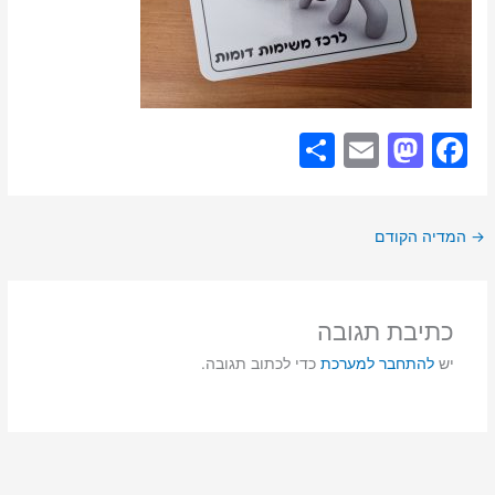
S
E
M
F
h
m
a
a
ar
ai
st
c
→
המדיה הקודם
e
l
o
e
d
b
o
o
כתיבת תגובה
n
o
יש
להתחבר למערכת
כדי לכתוב תגובה.
k