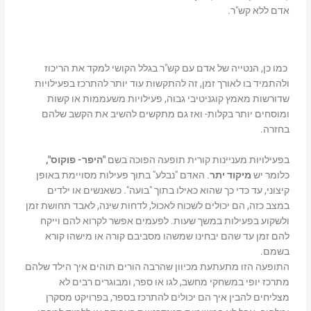
אדם ללא קש"ר.
כמו כן, הנטייה של אדם עם קש"ר בגלל הקושי למקד את הריכוז
ולהתמיד בו לאורך זמן, זה להתקשות עוד יותר להתרכז בפעילויות
שדורשות מאמץ קוגניטיבי גבוה, פעילויות משעממות או קשות
ומוסחים יותר בקלות- ואז גם מתקשים להשיב את הקשב שלהם
בחזרה.
בפעילויות מעניינות קורית תופעה הפוכה בשם
"היפר- פוקוס"
,
כלומר יש
מיקוד יתר
. האדם "נבלע" בתוך פעילות מסויימת באופן
קיצוני, עד כדי כך שהוא כאילו בתוך "בועה". כשאנשים או ילדים
במצב כזה, הם יכולים לשכוח לאכול, לדחות שינה, לאבד תחושת זמן
ולשקוע בפעילות במשך שעות. לפעמים אפשר לקרוא להם וייקח
להם זמן עד שהם יבחינו שמשהו מסביבם קורה או מישהו קורא
בשמם.
התופעה הזו מתעתעת מכיוון שהרבה הורים תוהים איך הילד שלהם
מתרכז יופי במשחקי מחשב, לגו או ספר, ומבוגרים רבים לא
מצליחים להבין איך הם יכולים להתרכז בספר, בפרויקט מסקרן