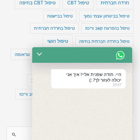
טיפול CBT בחיפה
חרדה חברתית
טיפול CBT
טיפול בביטחון עצמי נמוך
טיפול בביישנות
טיפול בהפרעת קשב וריכוז
טיפול בחרדה חברתית
טיפול רגשי
טיפול בחרדה חברתית בחיפה
טעויות חשיבה
טיפול תרופתי להפרעת קשב
טראומה
כישלון
מיומנויות ניהוליות
מחקר
היי. תודה שפנית אליי! איך אני
יכולה לעזור לך? :)
עיצות
מפורסמים עם הפרעת קשב
סדר וארגון
23:57
פוביה
פוסט טראומה
קומורבידיות להפרעת קשב וריכוז
רגשות
תעסוקה
S