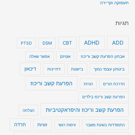
תעסוקה וקריירה
תגיות
ADHD
ADD
CBT
DSM
PTSD
אבחון הפרעת קשב וריכוז
אוטיזם
אפשר שאלה
דיכאון
ביטחון עצמי נמוך
דחיינות
ביישנות
הפרעת קשב וריכוז
הדרכת הורים
הורות
הפרעת קשב וריכוז בילדים
הפרעת קשב וריכוז והיפראקטיביות
הצלחה
חרדה
זוגיות
התמודדות בשעת משבר
וויסות רגשי