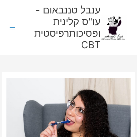
ילוג
ענבל טננבאום -
תוכן
עו"ס קלינית
ופסיכותרפיסטית
CBT