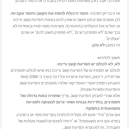
ומלהיב- אבל לא במשימות סטנדרטיות בעבודה או ללמוד למבחן.
אז זו בדיוק הסיבה-
חוסר היכולת לווסת את הקשב וחוסר עקביות.
לכן אנשים וסביבתם חושבים שאין להם באמת הפרעת קשב וריכוז
או תולים את ההצלחה בתחומים/ משימות מסויימות ובאחרות לא
בכך שהם
"
לא מספיק רוצים", "לא מספיק חשוב להם" או שהם
"עצלנים".
זה כמובן
לא נכון.
חשוב להדגיש-
לא, לא לכולם יש הפרעת קשב וריכוז.
לכולם יש תסמינים של הפרעת קשב וריכוז כמו שיש לכולם תסמינים
של חרדה, דיכאון, הפרעת אישיות וכל דבר בערך ב- DSM (ספר
האבחון הפסיכיאטרי האמריקאי שלפיו מאבחנים הפרעת קשב
והפרעות נפשיות שונות).
אלא שכדי לאבחן הפרעת קשב, צריך
שתהיה כמות גדולה של
תסמינים, בתדירות גבוהה ושזה יגרום למצוקה ולפגיעה
משמעותית בתפקוד.
אם אדם "מידי פעם לא מצליח להתרכז בקריאת ספר או בישיבה,
בפרט אם היא משעממת" או "דוחה לפעמים לעשות מטלות של
העבודה", זה לא נקרא הפרעת קשב.