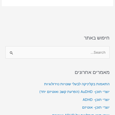
e
l
o
e
d
b
o
o
n
o
k
חיפוש באתר
S
e
a
מאמרים אחרונים
r
c
התאמות בקליניקה לבעלי שונויות נוירולוגיות
h
יוצרי תוכן- AuDHD (הפרעת קשב ואוטיזם יחד)
f
יוצרי תוכן- ADHD
o
יוצרי תוכן- אוטיזם
r