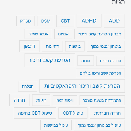
תגיות
ADHD
ADD
CBT
DSM
PTSD
אבחון הפרעת קשב וריכוז
אוטיזם
אפשר שאלה
דיכאון
ביטחון עצמי נמוך
דחיינות
ביישנות
הפרעת קשב וריכוז
הדרכת הורים
הורות
הפרעת קשב וריכוז בילדים
הפרעת קשב וריכוז והיפראקטיביות
הצלחה
חרדה
זוגיות
התמודדות בשעת משבר
וויסות רגשי
טיפול CBT בחיפה
חרדה חברתית
טיפול CBT
טיפול בביטחון עצמי נמוך
טיפול בביישנות