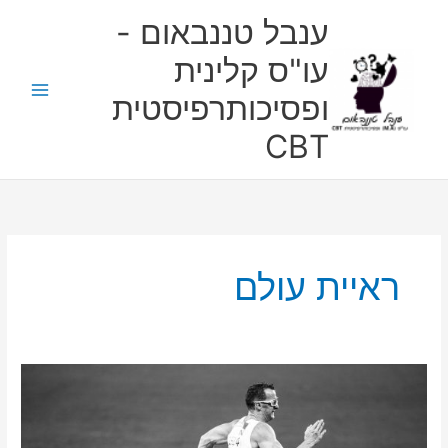
ילוג
ענבל טננבאום -
תוכן
עו"ס קלינית
ופסיכותרפיסטית
CBT
ראיית עולם
ראיית
עולם
אופקית-
אדלר