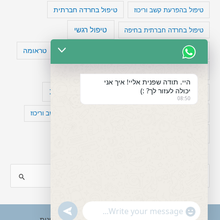
טיפול בהפרעת קשב וריכוז
טיפול בחרדה חברתית
טיפול רגשי
טיפול בחרדה חברתית בחיפה
טעויות חשיבה
טיפול תרופתי להפרעת קשב
טראומה
כישלון
מיומנויות ניהוליות
מחקר
היי. תודה שפנית אליי! איך אני
יכולה לעזור לך? :)
עיצות
מפורסמים עם הפרעת קשב
סדר וארגון
08:50
פוביה
פוסט טראומה
קומורבידיות להפרעת קשב וריכוז
רגשות
תעסוקה
S
e
a
"+chaty_settings.lang.emoji_picker+"
undefined
WhatsApp
r
Copyright © 2026 ענבל טננבאום - עו"ס קלינית