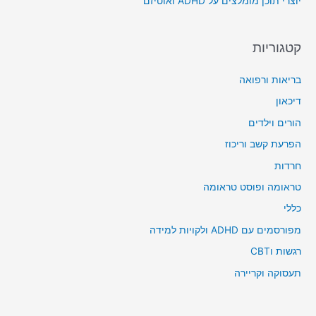
יוצרי תוכן מומלצים על ADHD ואוטיזם
:
קטגוריות
בריאות ורפואה
דיכאון
הורים וילדים
הפרעת קשב וריכוז
חרדות
טראומה ופוסט טראומה
כללי
מפורסמים עם ADHD ולקויות למידה
רגשות וCBT
תעסוקה וקריירה