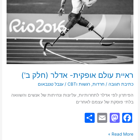
(חלק
ב')
ראיית עולם אופקית- אדלר (חלק ב')
כתיבת תגובה
/
חרדות
,
רגשות וCBT
/
ענבל טננבאום
הפיתרון לפי אדלר לתחרותיות, עליונות ונחיתות של אנשים והשוואה
בלתי פוסקת של עצמם לאחרים
S
E
M
F
h
m
a
a
ar
ai
st
c
Read More »