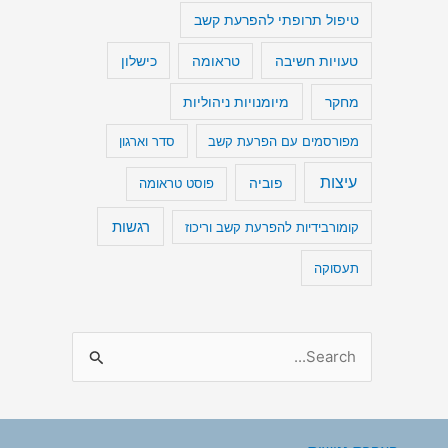
טיפול תרופתי להפרעת קשב
טעויות חשיבה
כישלון
טראומה
מיומנויות ניהוליות
מחקר
מפורסמים עם הפרעת קשב
סדר וארגון
עיצות
פוביה
פוסט טראומה
רגשות
קומורבידיות להפרעת קשב וריכוז
תעסוקה
S
e
a