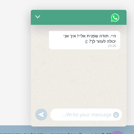
היי. תודה שפנית אליי! איך אני
יכולה לעזור לך? :)
23:26
"+chaty_settings.lang.emoji_picker+"
undefined
WhatsApp
Message