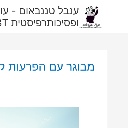
ילוג
ענבל טננבאום - עו"
תוכן
ופסיכותרפיסטית CBT
מבוגר עם הפרעות קש
המדריך
למבוגר
עם