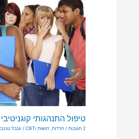
CBT
בחרדה
חברתית
טיפול התנהגותי קוגניטיבי CBT בחרדה חברתית
2 תגובות
/
חרדות
,
רגשות וCBT
/
ענבל טננבא