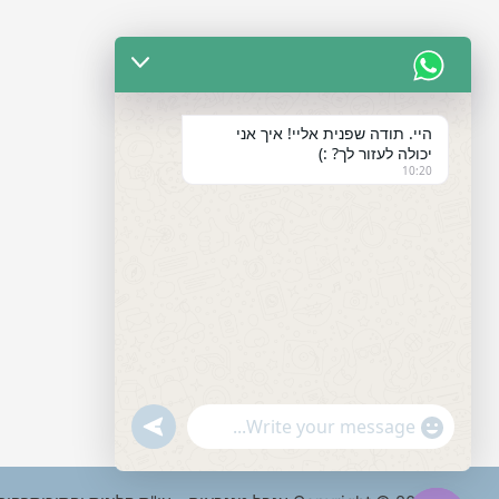
היי. תודה שפנית אליי! איך אני
יכולה לעזור לך? :)
10:20
"+chaty_settings.lang.emoji_picker+"
undefined
WhatsApp
Message