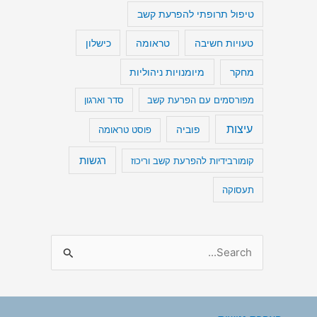
טיפול תרופתי להפרעת קשב
טעויות חשיבה
כישלון
טראומה
מיומנויות ניהוליות
מחקר
מפורסמים עם הפרעת קשב
סדר וארגון
עיצות
פוביה
פוסט טראומה
רגשות
קומורבידיות להפרעת קשב וריכוז
תעסוקה
S
e
a