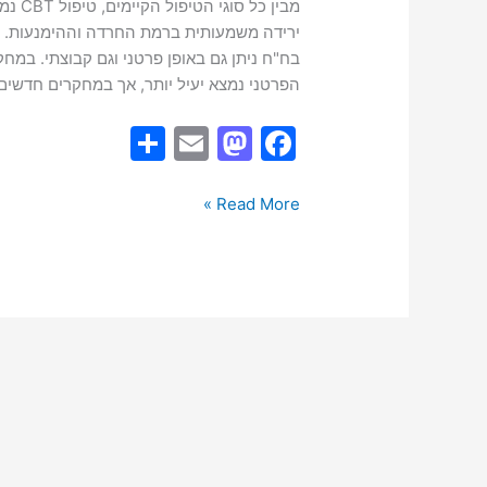
ירידה משמעותית ברמת החרדה וההימנעות. כמו
בח"ח ניתן גם באופן פרטני וגם קבוצתי. במח
הפרטני נמצא יעיל יותר, אך במחקרים חדשים 
S
E
M
F
h
m
a
a
ar
ai
st
c
Read More »
e
l
o
e
d
b
o
o
n
o
k