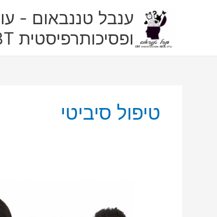
ילוג
ענבל טננבאום - עו"
תוכן
ופסיכותרפיסטית CBT
טיפול סיביטי
טיפול
התנהגותי
קוגניטיבי