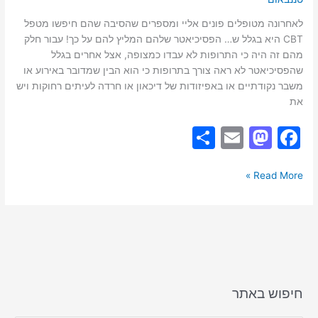
לאחרונה מטופלים פונים אליי ומספרים שהסיבה שהם חיפשו מטפל
CBT היא בגלל ש… הפסיכיאטר שלהם המליץ להם על כך! עבור חלק
מהם זה היה כי התרופות לא עבדו כמצופה, אצל אחרים בגלל
שהפסיכיאטר לא ראה צורך בתרופות כי הוא הבין שמדובר באירוע או
משבר נקודתיים או באפיזודות של דיכאון או חרדה לעיתים רחוקות ויש
את
S
E
M
F
h
m
a
a
ar
ai
st
c
Read More »
e
l
o
e
d
b
o
o
n
o
k
חיפוש באתר