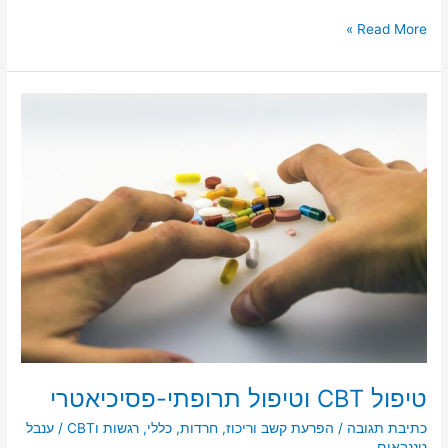
h
m
a
a
ar
ai
st
c
Read More »
e
l
o
e
d
b
טיפול
o
o
CBT
וטיפול
n
o
תרופתי-פסיכיאטרי
k
טיפול CBT וטיפול תרופתי-פסיכיאטרי
כתיבת תגובה
/
הפרעת קשב וריכוז
,
חרדות
,
כללי
,
רגשות וCBT
/
ענבל
טננבאום