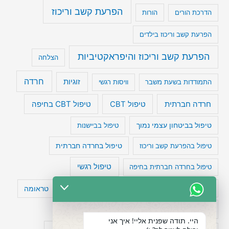
הפרעת קשב וריכוז
הדרכת הורים
הורות
הפרעת קשב וריכוז בילדים
הפרעת קשב וריכוז והיפראקטיביות
הצלחה
חרדה
זוגיות
התמודדות בשעת משבר
וויסות רגשי
טיפול CBT בחיפה
חרדה חברתית
טיפול CBT
טיפול בביטחון עצמי נמוך
טיפול בביישנות
טיפול בהפרעת קשב וריכוז
טיפול בחרדה חברתית
טיפול רגשי
טיפול בחרדה חברתית בחיפה
טעויות חשיבה
טיפול תרופתי להפרעת קשב
טראומה
כישלון
מיומנויות ניהוליות
מחקר
היי. תודה שפנית אליי! איך אני