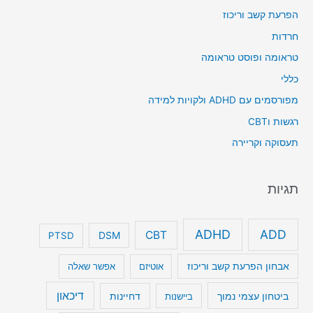
הפרעת קשב וריכוז
חרדות
טראומה ופוסט טראומה
כללי
מפורסמים עם ADHD ולקויות למידה
רגשות וCBT
תעסוקה וקריירה
תגיות
ADHD
ADD
CBT
DSM
PTSD
אבחון הפרעת קשב וריכוז
אוטיזם
אפשר שאלה
דיכאון
ביטחון עצמי נמוך
דחיינות
ביישנות