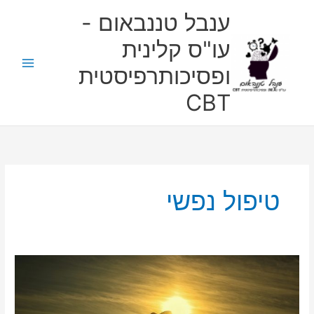
ילוג
ענבל טננבאום -
תוכן
עו"ס קלינית
ופסיכותרפיסטית
CBT
טיפול נפשי
פרידות
בטיפול
רגשי