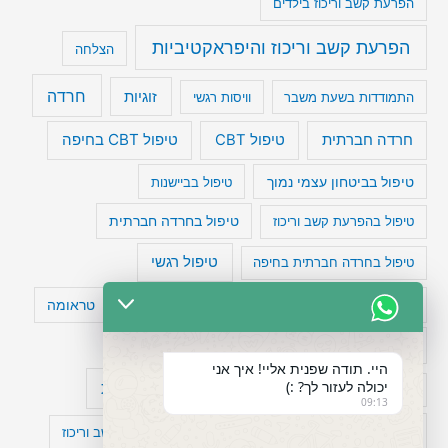
הפרעת קשב וריכוז בילדים
הפרעת קשב וריכוז והיפראקטיביות
הצלחה
חרדה
זוגיות
התמודדות בשעת משבר
וויסות רגשי
טיפול CBT בחיפה
חרדה חברתית
טיפול CBT
טיפול בביטחון עצמי נמוך
טיפול בביישנות
טיפול בהפרעת קשב וריכוז
טיפול בחרדה חברתית
טיפול רגשי
טיפול בחרדה חברתית בחיפה
טעויות חשיבה
טיפול תרופתי להפרעת קשב
טראומה
כישלון
מיומנויות ניהוליות
מחקר
היי. תודה שפנית אליי! איך אני
יכולה לעזור לך? :)
עיצות
מפורסמים עם הפרעת קשב
סדר וארגון
09:13
פוביה
פוסט טראומה
קומורבידיות להפרעת קשב וריכוז