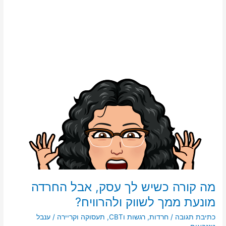
לך
עסק,
אבל
החרדה
מונעת
ממך
לשווק
ולהרוויח?
מה קורה כשיש לך עסק, אבל החרדה
מונעת ממך לשווק ולהרוויח?
כתיבת תגובה
/
חרדות
,
רגשות וCBT
,
תעסוקה וקריירה
/
ענבל