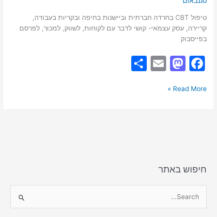
טננבאום
טיפול CBT בחרדה חברתית וביישנות בחיפה ובקריות בעבודה,
קריירה, עסק עצמאי- קושי לדבר עם לקוחות, לשווק, למכור, לפרסם
בפייסבוק
S
E
M
F
h
m
a
a
ar
ai
st
c
Read More »
e
l
o
e
d
b
o
o
n
o
k
חיפוש באתר
S
e