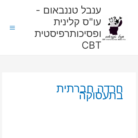
ילוג
ענבל טננבאום -
תוכן
עו"ס קלינית
ופסיכותרפיסטית
CBT
חרדה חברתית
בתעסוקה
מה
קורה
כשיש