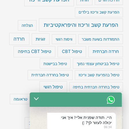
הפרעת קשב וריכוז בילדים
הפרעת קשב וריכוז והיפראקטיביות
הצלחה
חרדה
זוגיות
התמודדות בשעת משבר
וויסות רגשי
טיפול CBT בחיפה
חרדה חברתית
טיפול CBT
טיפול בביטחון עצמי נמוך
טיפול בביישנות
טיפול בהפרעת קשב וריכוז
טיפול בחרדה חברתית
טיפול רגשי
טיפול בחרדה חברתית בחיפה
טעויות חשיבה
טיפול תרופתי להפרעת קשב
טראומה
כישלון
מיומנויות ניהוליות
מחקר
היי. תודה שפנית אליי! איך אני
יכולה לעזור לך? :)
עיצות
מפורסמים עם הפרעת קשב
סדר וארגון
06:34