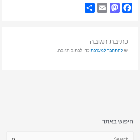
S
E
M
F
h
m
a
a
ar
ai
st
c
e
l
o
e
כתיבת תגובה
d
b
יש
להתחבר למערכת
כדי לכתוב תגובה.
o
o
n
o
k
חיפוש באתר