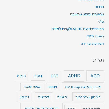
חרדות
טראומה ופוסט טראומה
כללי
מפורסמים עם ADHD ולקויות למידה
רגשות וCBT
תעסוקה וקריירה
תגיות
ADHD
ADD
CBT
DSM
PTSD
אבחון הפרעת קשב וריכוז
אוטיזם
אפשר שאלה
דיכאון
ביטחון עצמי נמוך
דחיינות
ביישנות
הפרעת קשב וריכוז
הדרכת הורים
הורות