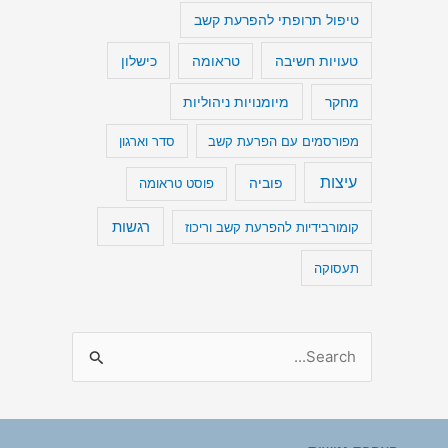
טיפול תרופתי להפרעת קשב
טעויות חשיבה
כישלון
טראומה
מיומנויות ניהוליות
מחקר
מפורסמים עם הפרעת קשב
סדר וארגון
עיצות
פוביה
פוסט טראומה
רגשות
קומורבידיות להפרעת קשב וריכוז
תעסוקה
S
e
a