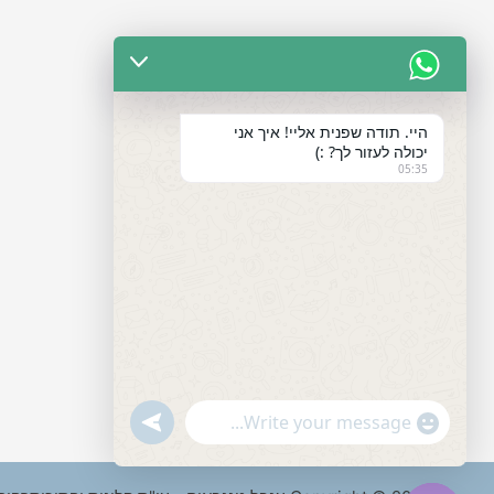
היי. תודה שפנית אליי! איך אני
יכולה לעזור לך? :)
05:35
"+chaty_settings.lang.emoji_picker+"
undefined
WhatsApp
Message