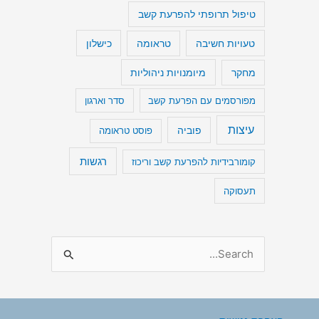
טיפול תרופתי להפרעת קשב
טעויות חשיבה
כישלון
טראומה
מיומנויות ניהוליות
מחקר
מפורסמים עם הפרעת קשב
סדר וארגון
עיצות
פוביה
פוסט טראומה
רגשות
קומורבידיות להפרעת קשב וריכוז
תעסוקה
S
e
a