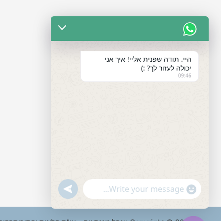
היי. תודה שפנית אליי! איך אני
יכולה לעזור לך? :)
09:46
"+chaty_settings.lang.emoji_picker+"
undefined
WhatsApp
Message