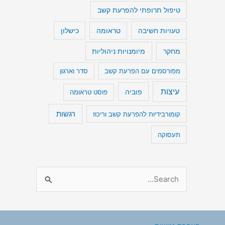
טיפול תרופתי להפרעת קשב
טעויות חשיבה
כישלון
טראומה
מיומנויות ניהוליות
מחקר
מפורסמים עם הפרעת קשב
סדר וארגון
עיצות
פוביה
פוסט טראומה
רגשות
קומורבידיות להפרעת קשב וריכוז
תעסוקה
S
e
a