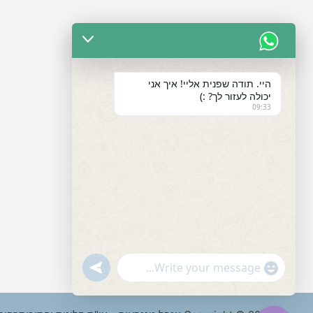
היי. תודה שפנית אליי! איך אני
יכולה לעזור לך? :)
09:33
"+chaty_settings.lang.emoji_picker+"
undefined
WhatsApp
Message