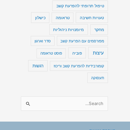
טיפול תרופתי להפרעת קשב
טעויות חשיבה
כישלון
טראומה
מיומנויות ניהוליות
מחקר
מפורסמים עם הפרעת קשב
סדר וארגון
עיצות
פוביה
פוסט טראומה
רגשות
קומורבידיות להפרעת קשב וריכוז
תעסוקה
S
e
a