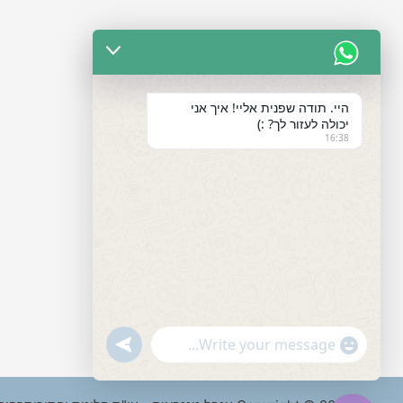
היי. תודה שפנית אליי! איך אני
יכולה לעזור לך? :)
16:38
"+chaty_settings.lang.emoji_picker+"
undefined
WhatsApp
Message