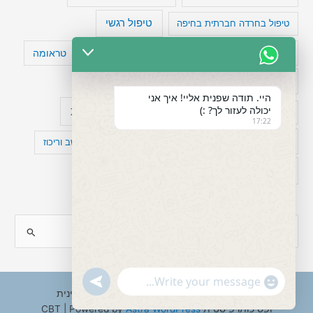
טיפול רגשי
טיפול בחרדה חברתית בחיפה
טעויות חשיבה
טיפול תרופתי להפרעת קשב
טראומה
כישלון
מיומנויות ניהוליות
מחקר
היי. תודה שפנית אליי! איך אני
יכולה לעזור לך? :)
עיצות
מפורסמים עם הפרעת קשב
סדר וארגון
17:22
פוביה
פוסט טראומה
קומורבידיות להפרעת קשב וריכוז
רגשות
תעסוקה
S
e
a
"+chaty_settings.lang.emoji_picker+"
undefined
WhatsApp
r
Copyright © 2026 ענבל טננבאום - עו"ס קלינית
Message
ופסיכותרפיסטית CBT | Powered by
Astra WordPress
c