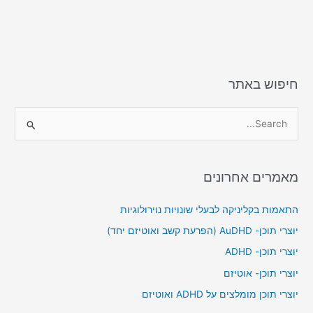
d
b
o
o
n
o
k
חיפוש באתר
S
e
a
מאמרים אחרונים
r
c
התאמות בקליניקה לבעלי שונויות נוירולוגיות
h
יוצרי תוכן- AuDHD (הפרעת קשב ואוטיזם יחד)
f
יוצרי תוכן- ADHD
o
יוצרי תוכן- אוטיזם
r
יוצרי תוכן מומלצים על ADHD ואוטיזם
: