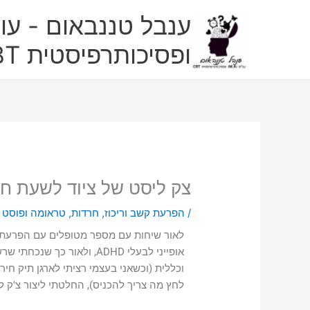
ילוג
ענבל טננבאום - עו"
תוכן
ופסיכותרפיסטית CBT
צק ליסט של ציוד לשעת ח
/
הפרעת קשב וריכוז
,
חרדות
,
טראומה ופוסט 
לאור שיחות עם מספר מטופלים עם הפרעת ק
אופייני לבעלי ADHD, ולאור 
וכללית (וכשאני בעצמי רציתי לארגן תיק ח
לחץ מה צריך להכניס), החלטתי ליצור צ'ק לי