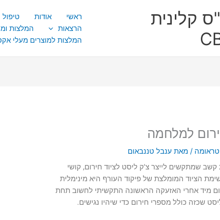
ס קלינית
ראשי
אודות
טיפול CBT
הרצאות
המלצות ומ
המלצות למוצרים מעלי אק
ירום למלחמה
טראומה
/ מאת
ענבל טננבאום
שב שמתקשים לייצר צ'ק ליסט לציוד חירום, קושי
כך שנכחתי שרשימת הציוד המומלצת של פיקוד העורף היא מינימלית
ירום מיד אחרי האזעקה הראשונה התקשיתי לחשוב תחת
סט שכזה כולל מספרי חירום כדי שיהיו נגישים.