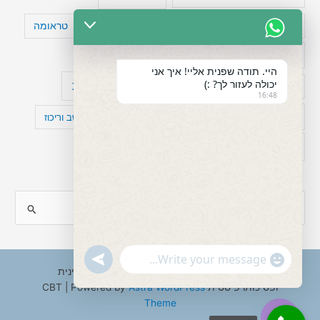
טעויות חשיבה
טיפול תרופתי להפרעת קשב
טראומה
כישלון
מיומנויות ניהוליות
מחקר
היי. תודה שפנית אליי! איך אני
יכולה לעזור לך? :)
עיצות
מפורסמים עם הפרעת קשב
סדר וארגון
16:48
פוביה
פוסט טראומה
קומורבידיות להפרעת קשב וריכוז
רגשות
תעסוקה
S
e
a
"+chaty_settings.lang.emoji_picker+"
undefined
WhatsApp
r
Copyright © 2026 ענבל טננבאום - עו"ס קלינית
Message
ופסיכותרפיסטית CBT | Powered by
Astra WordPress
c
Theme
h