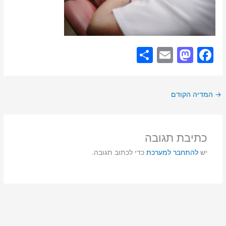
S
E
M
F
h
m
a
a
ar
ai
st
c
→
המדיה הקודם
e
l
o
e
d
b
o
o
כתיבת תגובה
n
o
יש
להתחבר למערכת
כדי לכתוב תגובה.
k